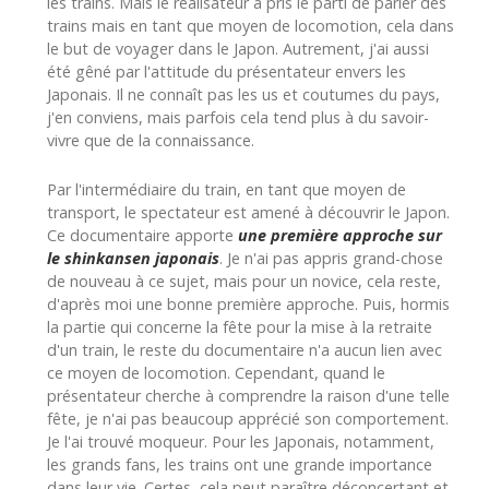
les trains. Mais le réalisateur a pris le parti de parler des
trains mais en tant que moyen de locomotion, cela dans
le but de voyager dans le Japon. Autrement, j'ai aussi
été gêné par l'attitude du présentateur envers les
Japonais. Il ne connaît pas les us et coutumes du pays,
j'en conviens, mais parfois cela tend plus à du savoir-
vivre que de la connaissance.
Par l'intermédiaire du train, en tant que moyen de
transport, le spectateur est amené à découvrir le Japon.
Ce documentaire apporte
une première approche sur
le shinkansen japonais
. Je n'ai pas appris grand-chose
de nouveau à ce sujet, mais pour un novice, cela reste,
d'après moi une bonne première approche. Puis, hormis
la partie qui concerne la fête pour la mise à la retraite
d'un train, le reste du documentaire n'a aucun lien avec
ce moyen de locomotion. Cependant, quand le
présentateur cherche à comprendre la raison d'une telle
fête, je n'ai pas beaucoup apprécié son comportement.
Je l'ai trouvé moqueur. Pour les Japonais, notamment,
les grands fans, les trains ont une grande importance
dans leur vie. Certes, cela peut paraître déconcertant et