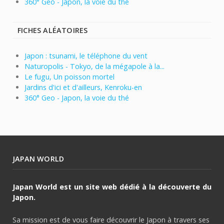
360° Geo - Japon, la voie du thé
FICHES ALÉATOIRES
Japon : tsunami, le téléphone du vent
Naturopolis - Tokyo, de la mégapole à la...
Le fugu, Un poisson mortel
Jardins d'ici et d'ailleurs, Kenroku-en
360° Geo - Japon, la voie du thé
JAPAN WORLD
Japan World est un site web dédié à la découverte du
Japon.
Sa mission est de vous faire découvrir le Japon à travers ses