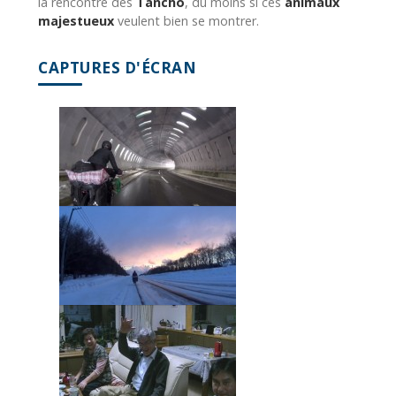
la rencontre des
Tancho
, du moins si ces
animaux
majestueux
veulent bien se montrer.
CAPTURES D'ÉCRAN