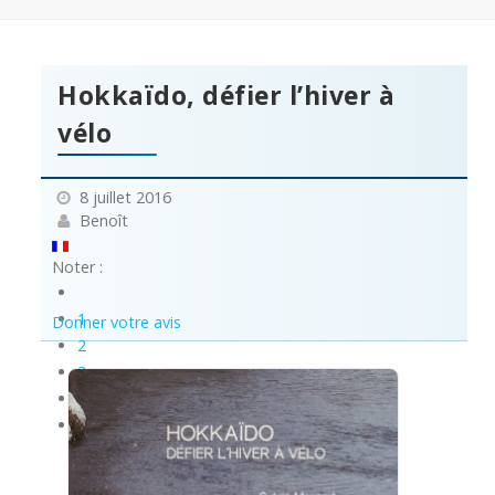
Hokkaïdo, défier l’hiver à
vélo
8 juillet 2016
Benoît
Noter :
1
Donner votre avis
2
3
4
5