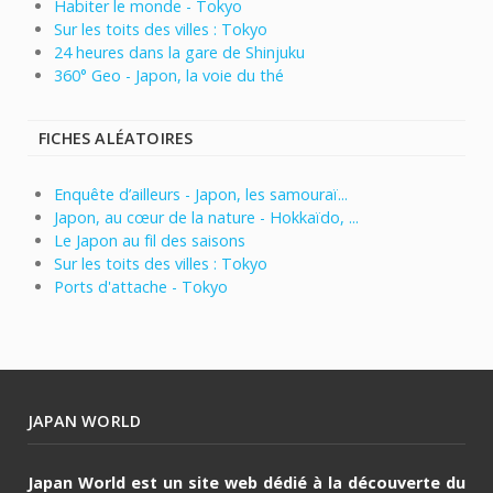
Habiter le monde - Tokyo
Sur les toits des villes : Tokyo
24 heures dans la gare de Shinjuku
360° Geo - Japon, la voie du thé
FICHES ALÉATOIRES
Enquête d’ailleurs - Japon, les samouraï...
Japon, au cœur de la nature - Hokkaïdo, ...
Le Japon au fil des saisons
Sur les toits des villes : Tokyo
Ports d'attache - Tokyo
JAPAN WORLD
Japan World est un site web dédié à la découverte du