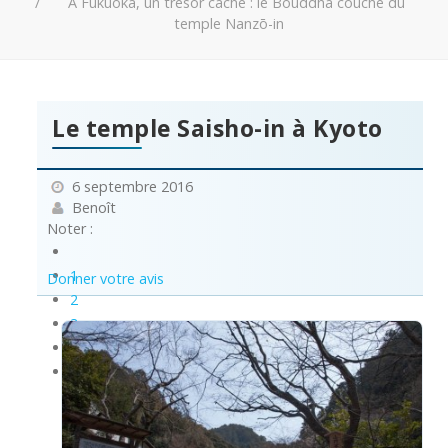
À Fukuoka, un trésor caché : le Bouddha couché du
temple Nanzō-in
Le temple Saisho-in à Kyoto
6 septembre 2016
Benoît
Noter :
1
Donner votre avis
2
3
4
5