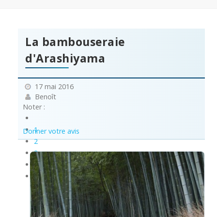
La bambouseraie
d'Arashiyama
17 mai 2016
Benoît
Noter :
1
Donner votre avis
2
3
4
5