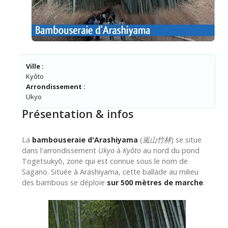
Ville :
Kyôto
Arrondissement :
Ukyo
Présentation & infos
La
bambouseraie d'Arashiyama
(
嵐山竹林
) se situe
dans l'arrondissement
Ukyo
à
Kyôto
au nord du pond
Togetsukyō, zone qui est connue sous le nom de
Sagano. Située à Arashiyama, cette ballade au milieu
des bambous se déploie
sur 500 mètres de marche
.