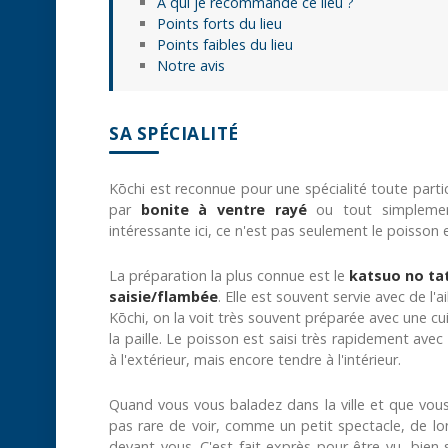
À qui je recommande ce lieu ?
Points forts du lieu
Points faibles du lieu
Notre avis
SA SPÉCIALITÉ
Kōchi est reconnue pour une spécialité toute partic
par
bonite à ventre rayé
ou tout simplem
intéressante ici, ce n'est pas seulement le poisson 
La préparation la plus connue est le
katsuo no ta
saisie/flambée
. Elle est souvent servie avec de l'
Kōchi, on la voit très souvent préparée avec une c
la paille. Le poisson est saisi très rapidement av
à l'extérieur, mais encore tendre à l'intérieur.
Quand vous vous baladez dans la ville et que vous 
pas rare de voir, comme un petit spectacle, de lo
devant vous. C'est fait exprès pour être vu, bien 