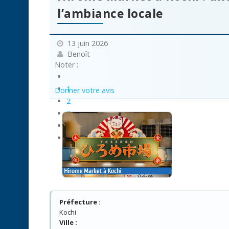
l’ambiance locale
13 juin 2026
Benoît
Noter :
1
Donner votre avis
2
3
4
5
Préfecture :
Kochi
Ville :