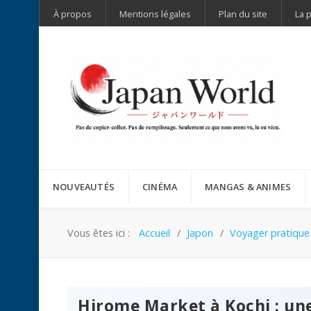
À propos
Mentions légales
Plan du site
La 
NOUVEAUTÉS
CINÉMA
MANGAS & ANIMES
Vous êtes ici :
Accueil
Japon
Voyager pratique
Hirome Market à Kochi : une