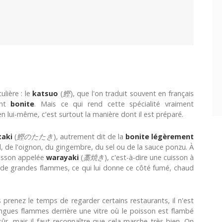
ulière : le
katsuo
(
鰹
), que l'on traduit souvent en français
ent
bonite
. Mais ce qui rend cette spécialité vraiment
en lui-même, c'est surtout la manière dont il est préparé.
taki
(
鰹のたたき
), autrement dit de la
bonite légèrement
ail, de l'oignon, du gingembre, du sel ou de la sauce ponzu. À
uisson appelée
warayaki
(
藁焼き
), c'est-à-dire une cuisson à
ec de grandes flammes, ce qui lui donne ce côté fumé, chaud
prenez le temps de regarder certains restaurants, il n'est
ngues flammes derrière une vitre où le poisson est flambé
sûr, mais il faut reconnaître que cela marche très bien. On