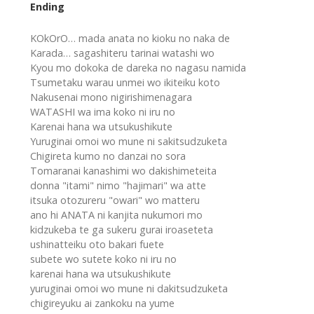
Ending
KOkOrO… mada anata no kioku no naka de
Karada… sagashiteru tarinai watashi wo
Kyou mo dokoka de dareka no nagasu namida
Tsumetaku warau unmei wo ikiteiku koto
Nakusenai mono nigirishimenagara
WATASHI wa ima koko ni iru no
Karenai hana wa utsukushikute
Yuruginai omoi wo mune ni sakitsudzuketa
Chigireta kumo no danzai no sora
Tomaranai kanashimi wo dakishimeteita
donna "itami" nimo "hajimari" wa atte
itsuka otozureru "owari" wo matteru
ano hi ANATA ni kanjita nukumori mo
kidzukeba te ga sukeru gurai iroaseteta
ushinatteiku oto bakari fuete
subete wo sutete koko ni iru no
karenai hana wa utsukushikute
yuruginai omoi wo mune ni dakitsudzuketa
chigireyuku ai zankoku na yume