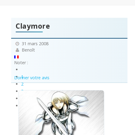
Claymore
31 mars 2008
Benoît
Noter :
1
Donner votre avis
2
3
4
5