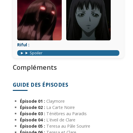
Riful :
Spoiler
Compléments
GUIDE DES ÉPISODES
Épisode 01 :
Claymore
Épisode 02 :
La Carte Noire
Épisode 03 :
Ténèbres au Paradis
Épisode 04 :
L'éveil de Clare
Épisode 05 :
Teresa au Pâle Sourire
Épisode 06 :
Teresa et Clare