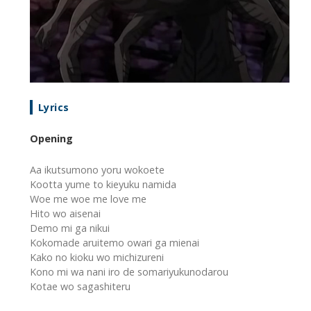
Lyrics
Opening
Aa ikutsumono yoru wokoete
Kootta yume to kieyuku namida
Woe me woe me love me
Hito wo aisenai
Demo mi ga nikui
Kokomade aruitemo owari ga mienai
Kako no kioku wo michizureni
Kono mi wa nani iro de somariyukunodarou
Kotae wo sagashiteru