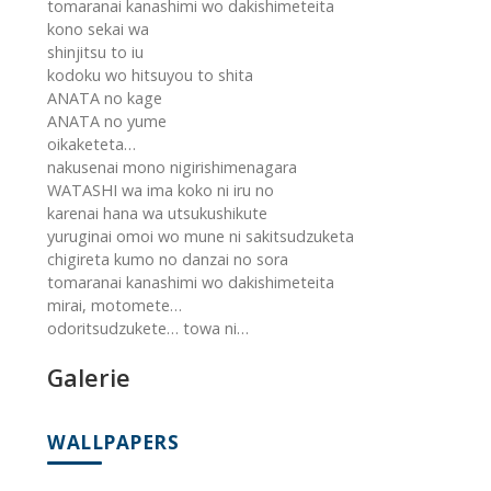
tomaranai kanashimi wo dakishimeteita
kono sekai wa
shinjitsu to iu
kodoku wo hitsuyou to shita
ANATA no kage
ANATA no yume
oikaketeta…
nakusenai mono nigirishimenagara
WATASHI wa ima koko ni iru no
karenai hana wa utsukushikute
yuruginai omoi wo mune ni sakitsudzuketa
chigireta kumo no danzai no sora
tomaranai kanashimi wo dakishimeteita
mirai, motomete…
odoritsudzukete… towa ni…
Galerie
WALLPAPERS