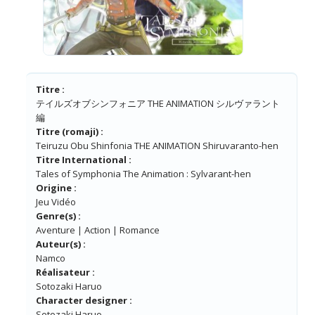
Titre :
テイルズオブシンフォニア THE ANIMATION シルヴァラント
編
Titre (romaji) :
Teiruzu Obu Shinfonia THE ANIMATION Shiruvaranto-hen
Titre International :
Tales of Symphonia The Animation : Sylvarant-hen
Origine :
Jeu Vidéo
Genre(s) :
Aventure | Action | Romance
Auteur(s) :
Namco
Réalisateur :
Sotozaki Haruo
Character designer :
Sotozaki Haruo