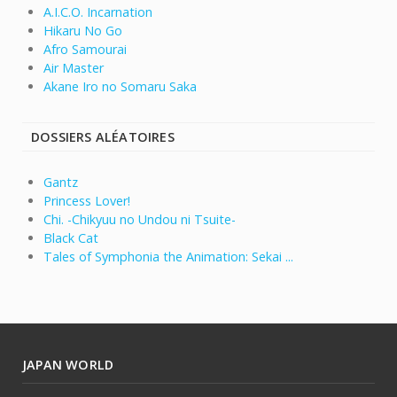
A.I.C.O. Incarnation
Hikaru No Go
Afro Samourai
Air Master
Akane Iro no Somaru Saka
DOSSIERS ALÉATOIRES
Gantz
Princess Lover!
Chi. -Chikyuu no Undou ni Tsuite-
Black Cat
Tales of Symphonia the Animation: Sekai ...
JAPAN WORLD