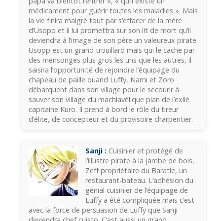
papa va bientôt rentrer », « qu’il existe un
médicament pour guérir toutes les maladies ». Mais
la vie finira malgré tout par s’effacer de la mère
d’Usopp et il lui promettra sur son lit de mort qu’il
deviendra à l’image de son père un valeureux pirate.
Usopp est un grand trouillard mais qui le cache par
des mensonges plus gros les uns que les autres, il
saisira l’opportunité de rejoindre l’équipage du
chapeau de paille quand Luffy, Nami et Zoro
débarquent dans son village pour le secourir à
sauver son village du machiavélique plan de l’exilé
capitaine Kuro. Il prend à bord le rôle du tireur
d’élite, de concepteur et du provisoire charpentier.
Sanji :
Cuisinier et protégé de
l’illustre pirate à la jambe de bois,
Zeff propriétaire du Baratie, un
restaurant-bateau. L’adhésion du
génial cuisinier de l’équipage de
Luffy a été compliquée mais c’est
avec la force de persuasion de Luffy que Sanji
deviendra chef cuisto. C’est aussi un grand