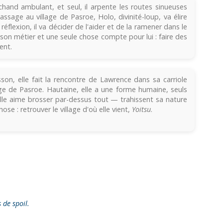
and ambulant, et seul, il arpente les routes sinueuses
ssage au village de Pasroe, Holo, divinité-loup, va élire
réflexion, il va décider de l'aider et de la ramener dans le
me son métier et une seule chose compte pour lui : faire des
ent.
son, elle fait la rencontre de Lawrence dans sa carriole
age de Pasroe. Hautaine, elle a une forme humaine, seuls
elle aime brosser par-dessus tout — trahissent sa nature
hose : retrouver le village d'où elle vient,
Yoitsu
.
s de spoil.