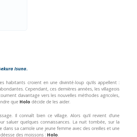
sekura Isuna
.
es habitants croient en une divinité-loup qu’ils appellent :
nt abondantes. Cependant, ces dernières années, les villageois
 tournent davantage vers les nouvelles méthodes agricoles,
tendre que
Holo
décide de les aider.
age. Il connaît bien ce village. Alors qu’il revient d’une
pour saluer quelques connaissances. La nuit tombée, sur la
uvre dans sa carriole une jeune femme avec des oreilles et une
e déesse des moissons :
Holo
.