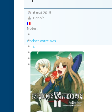
6 mai 2015
Benoît
Noter :
1
Donner votre avis
2
3
4
5