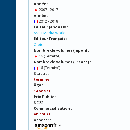
Année :
2007 - 2017
Année :
2012 - 2018
Éditeur Japonais :
ASCII Media Works
Éditeur Français :
Ototo
Nombre de volumes (Japon) :
16 (Terminé)
Nombre de volumes (France) :
16 (Terminé)
Statut :
terminé
Âge :
14 ans et +
Prix Public :
8 € 35
Commercialisation :
en cours
Acheter :
*