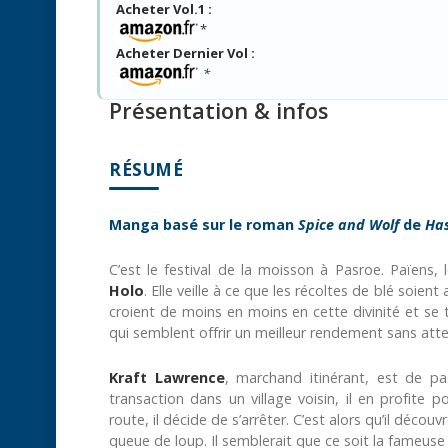
Acheter Vol.1 :
*
Acheter Dernier Vol :
*
Présentation & infos
RÉSUMÉ
Manga basé sur le roman
Spice and Wolf
de
Ha
C’est le festival de la moisson à Pasroe. Païens, l
Holo
. Elle veille à ce que les récoltes de blé soie
croient de moins en moins en cette divinité et se
qui semblent offrir un meilleur rendement sans at
Kraft Lawrence
, marchand itinérant, est de pass
transaction dans un village voisin, il en profite 
route, il décide de s’arrêter. C’est alors qu’il déco
queue de loup. Il semblerait que ce soit la fameus