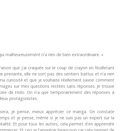
ui malheureusement n'a rien de bien extraordinaire. »
aison que j'ai craquée sur le coup de crayon en feuilletant
e prenante, elle ne sort pas des sentiers battus et n'a rien
e ma curiosité et que je souhaite réellement savoir comment
images sur mes questions restées sans réponses. Je trouve
toire de Holo. On n'a que temporairement des réponses à
deux protagonistes.
 sera, je pense, mieux apprécier ce manga. On constate
emps et je pense, même si je ne suis pas un expert sur la
réalité. Et pour tous les autres, cela permet d'en apprendre
ommercer. Et ceci je l'apprécie beaucoup car cela permet de