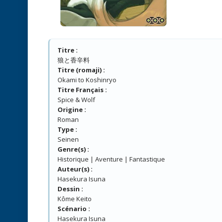
Titre :
狼と香辛料
Titre (romaji) :
Okami to Koshinryo
Titre Français :
Spice & Wolf
Origine :
Roman
Type :
Seinen
Genre(s) :
Historique | Aventure | Fantastique
Auteur(s) :
Hasekura Isuna
Dessin :
Kôme Keito
Scénario :
Hasekura Isuna