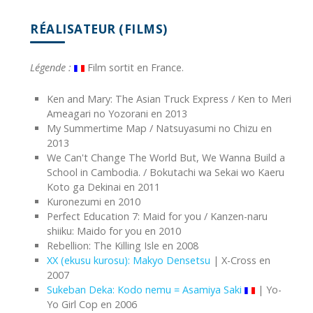
RÉALISATEUR (FILMS)
Légende :
Film sortit en France.
Ken and Mary: The Asian Truck Express / Ken to Meri
Ameagari no Yozorani en 2013
My Summertime Map / Natsuyasumi no Chizu en
2013
We Can't Change The World But, We Wanna Build a
School in Cambodia. / Bokutachi wa Sekai wo Kaeru
Koto ga Dekinai en 2011
Kuronezumi en 2010
Perfect Education 7: Maid for you / Kanzen-naru
shiiku: Maido for you en 2010
Rebellion: The Killing Isle en 2008
XX (ekusu kurosu): Makyo Densetsu
| X-Cross en
2007
Sukeban Deka: Kodo nemu = Asamiya Saki
| Yo-
Yo Girl Cop en 2006