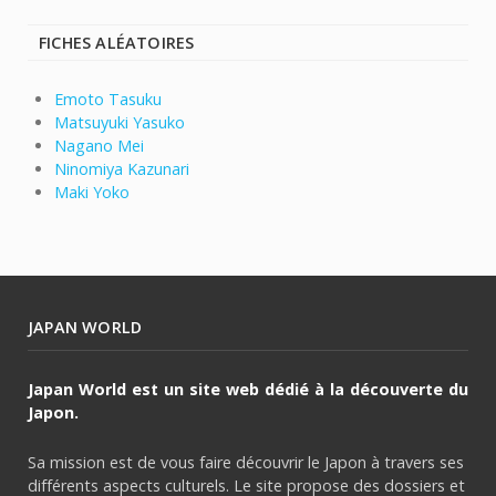
FICHES ALÉATOIRES
Emoto Tasuku
Matsuyuki Yasuko
Nagano Mei
Ninomiya Kazunari
Maki Yoko
JAPAN WORLD
Japan World est un site web dédié à la découverte du
Japon.
Sa mission est de vous faire découvrir le Japon à travers ses
différents aspects culturels. Le site propose des dossiers et