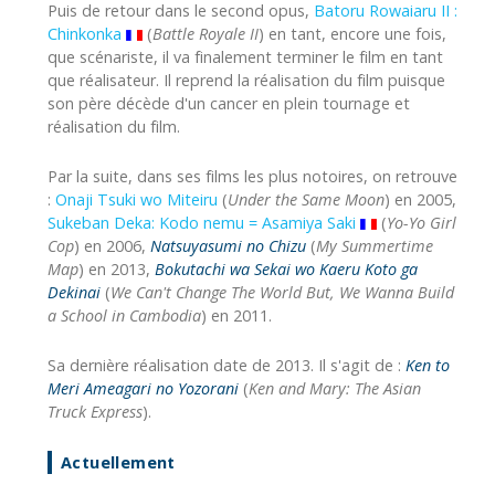
Puis de retour dans le second opus,
Batoru Rowaiaru II :
Chinkonka
(
Battle Royale II
) en tant, encore une fois,
que scénariste, il va finalement terminer le film en tant
que réalisateur. Il reprend la réalisation du film puisque
son père décède d'un cancer en plein tournage et
réalisation du film.
Par la suite, dans ses films les plus notoires, on retrouve
:
Onaji Tsuki wo Miteiru
(
Under the Same Moon
) en 2005,
Sukeban Deka: Kodo nemu = Asamiya Saki
(
Yo-Yo Girl
Cop
) en 2006,
Natsuyasumi no Chizu
(
My Summertime
Map
) en 2013,
Bokutachi wa Sekai wo Kaeru Koto ga
Dekinai
(
We Can't Change The World But, We Wanna Build
a School in Cambodia
) en 2011.
Sa dernière réalisation date de 2013. Il s'agit de :
Ken to
Meri Ameagari no Yozorani
(
Ken and Mary: The Asian
Truck Express
).
Actuellement