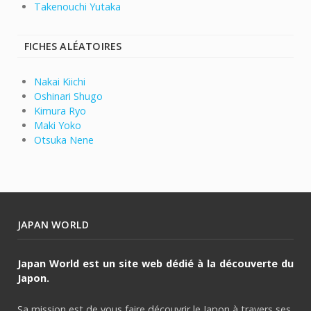
Takenouchi Yutaka
FICHES ALÉATOIRES
Nakai Kiichi
Oshinari Shugo
Kimura Ryo
Maki Yoko
Otsuka Nene
JAPAN WORLD
Japan World est un site web dédié à la découverte du
Japon.
Sa mission est de vous faire découvrir le Japon à travers ses