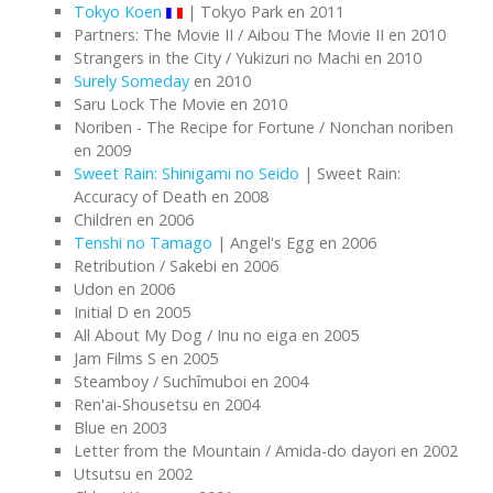
Tokyo Koen
| Tokyo Park en 2011
Partners: The Movie II / Aibou The Movie II en 2010
Strangers in the City / Yukizuri no Machi en 2010
Surely Someday
en 2010
Saru Lock The Movie en 2010
Noriben - The Recipe for Fortune / Nonchan noriben
en 2009
Sweet Rain: Shinigami no Seido
| Sweet Rain:
Accuracy of Death en 2008
Children en 2006
Tenshi no Tamago
| Angel's Egg en 2006
Retribution / Sakebi en 2006
Udon en 2006
Initial D en 2005
All About My Dog / Inu no eiga en 2005
Jam Films S en 2005
Steamboy / Suchîmuboi en 2004
Ren'ai-Shousetsu en 2004
Blue en 2003
Letter from the Mountain / Amida-do dayori en 2002
Utsutsu en 2002