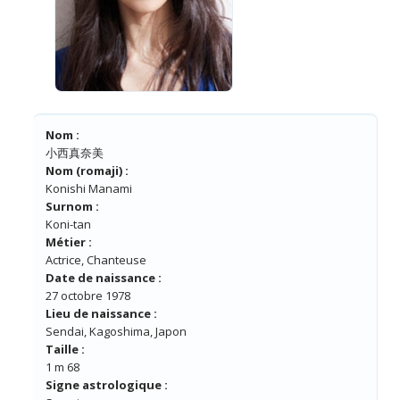
Nom :
小西真奈美
Nom (romaji) :
Konishi Manami
Surnom :
Koni-tan
Métier :
Actrice, Chanteuse
Date de naissance :
27 octobre 1978
Lieu de naissance :
Sendai, Kagoshima, Japon
Taille :
1 m 68
Signe astrologique :