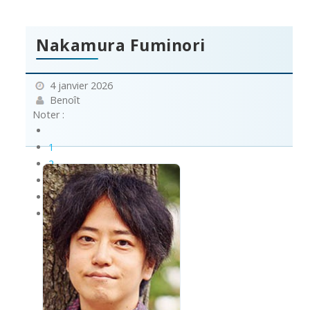
Nakamura Fuminori
4 janvier 2026
Benoît
Noter :
1
2
3
4
5