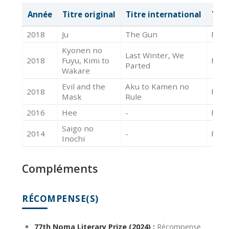
Année
Titre original
Titre international
Typ
2018
Ju
The Gun
Film
Kyonen no
Last Winter, We
2018
Fuyu, Kimi to
Film
Parted
Wakare
Evil and the
Aku to Kamen no
2018
Film
Mask
Rule
2016
Hee
-
Film
Saigo no
2014
-
Film
Inochi
Compléments
RÉCOMPENSE(S)
77th Noma Literary Prize (2024) :
Récompense