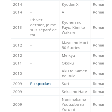
2014
-
Kyodan X
Roman
-
2014
-
A
Roman
-
L'hiver
Kyonen no
dernier, je me
2013
Fuyu, Kimi to
Roman
suis séparé de
Wakare
toi
Mayoi no Mori:
2012
-
Roman
-
50 Stories
2012
-
Meikyu
Roman
-
2011
-
Okoku
Roman
-
Aku to Kamen
2010
-
Roman
-
no Rule
2009
Pickpocket
Suri
Roman
2009
-
Sekai no Hate
Roman
-
Nanimokamo
2009
-
Yuutsuba na
Roman
-
Yoru ni