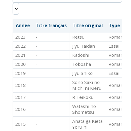
Année
Titre français
Titre original
Type
P
2023
-
Retsu
Roman
-
2022
-
Jiyu Taidan
Essai
-
2021
-
Kadoshi
Roman
-
2020
-
Tobosha
Roman
-
2019
-
Jiyu Shiko
Essai
-
Sono Saki no
2018
-
Roman
-
Michi ni Kieru
2017
-
R Teikoku
Roman
-
Watashi no
2016
-
Roman
-
Shometsu
Anata ga Kieta
2015
-
Roman
-
Yoru ni