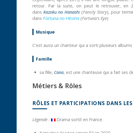
retour. Par la suite, on peut le retrouver, en
dans
Kazoku no Hanashi
(
Family Story
), pour term
dans
Fortuna no Hitomi
(
Fortuna's Eye
)
Musique
C'est aussi un chanteur qui a sorti plusieurs albums 
Famille
sa fille,
Cana
, est une chanteuse qui a fait ses 
Métiers & Rôles
RÔLES ET PARTICIPATIONS DANS LE
Légende :
Drama sortit en France.
Kansatsui Asagao
saison 02
en 2020