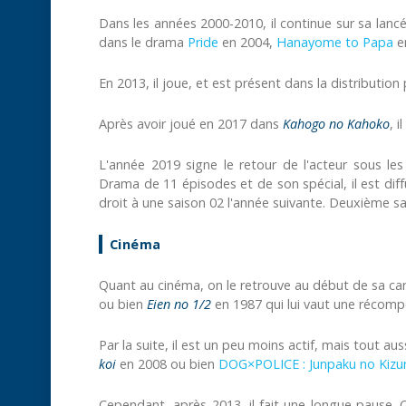
Dans les années 2000-2010, il continue sur sa lancée
dans le drama
Pride
en 2004,
Hanayome to Papa
e
En 2013, il joue, et est présent dans la distribution
Après avoir joué en 2017 dans
Kahogo no Kahoko
, 
L'année 2019 signe le retour de l'acteur sous l
Drama de 11 épisodes et de son spécial, il est diffu
droit à une saison 02 l'année suivante. Deuxième s
Cinéma
Quant au cinéma, on le retrouve au début de sa car
ou bien
Eien no 1/2
en 1987 qui lui vaut une récomp
Par la suite, il est un peu moins actif, mais tout au
koi
en 2008 ou bien
DOG×POLICE : Junpaku no Kizu
Cependant, après 2013, il fait une longue pause. 