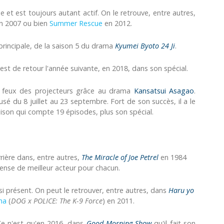
 et est toujours autant actif. On le retrouve, entre autres,
n 2007 ou bien
Summer Rescue
en 2012.
 principale, de la saison 5 du drama
Kyumei Byoto 24 Ji
.
il est de retour l'année suivante, en 2018, dans son spécial.
es feux des projecteurs grâce au drama
Kansatsui Asagao
.
sé du 8 juillet au 23 septembre. Fort de son succès, il a le
aison qui compte 19 épisodes, plus son spécial.
rière dans, entre autres,
The Miracle of Joe Petrel
en 1984
ense de meilleur acteur pour chacun.
ssi présent. On peut le retrouver, entre autres, dans
Haru yo
na
(
DOG x POLICE: The K-9 Force
) en 2011.
Ce n'est qu'en 2016, dans
Good Morning Show
qu'il fait son