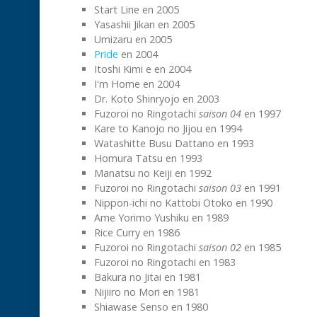
Start Line en 2005
Yasashii Jikan en 2005
Umizaru en 2005
Pride
en 2004
Itoshi Kimi e en 2004
I'm Home en 2004
Dr. Koto Shinryojo en 2003
Fuzoroi no Ringotachi
saison 04
en 1997
Kare to Kanojo no Jijou en 1994
Watashitte Busu Dattano en 1993
Homura Tatsu en 1993
Manatsu no Keiji en 1992
Fuzoroi no Ringotachi
saison 03
en 1991
Nippon-ichi no Kattobi Otoko en 1990
Ame Yorimo Yushiku en 1989
Rice Curry en 1986
Fuzoroi no Ringotachi
saison 02
en 1985
Fuzoroi no Ringotachi en 1983
Bakura no Jitai en 1981
Nijiiro no Mori en 1981
Shiawase Senso en 1980