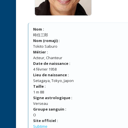
Nom :
時任三郎
Nom (romaji) :
Tokito Saburo
Métier :
Acteur, Chanteur
Date de naissance :
4 février 1958
Lieu de naissance :
Setagaya, Tokyo, Japon
Taille :
1 m 88
Signe astrologique :
Verseau
Groupe sanguin :
O
Site officiel :
Subtime