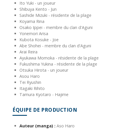
Ito Yuki - un joueur
Shibuya Kento - Jun
Sashide Mizuki - résidente de la plage
Koyama Rina
Osako Ippei - membre du clan d'Aguni
Yonemori Arisa
Kubota Kosuke - Joe
Abe Shohei - membre du clan d'Aguni
Arai Reira
Ayukawa Momoka - résidente de la plage
Fukushima Yukina - résidente de la plage
Otsuka Hirota - un joueur
Asou Haro
Tei Ryushin
Itagaki Rihito
Tamura Kyotaro - Hajime
ÉQUIPE DE PRODUCTION
Auteur (manga) :
Aso Haro