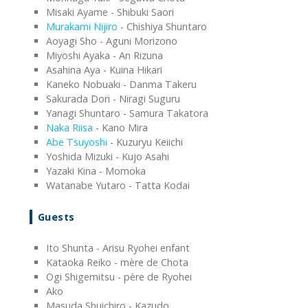
Misaki Ayame - Shibuki Saori
Murakami Nijiro
- Chishiya Shuntaro
Aoyagi Sho - Aguni Morizono
Miyoshi Ayaka - An Rizuna
Asahina Aya - Kuina Hikari
Kaneko Nobuaki - Danma Takeru
Sakurada Dori - Niragi Suguru
Yanagi Shuntaro - Samura Takatora
Naka Riisa
- Kano Mira
Abe Tsuyoshi
- Kuzuryu Keiichi
Yoshida Mizuki - Kujo Asahi
Yazaki Kina - Momoka
Watanabe Yutaro - Tatta Kodai
Guests
Ito Shunta - Arisu Ryohei enfant
Kataoka Reiko - mère de Chota
Ogi Shigemitsu - père de Ryohei
Ako
Masuda Shuichiro - Kazudo