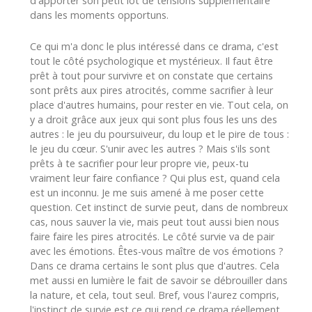
d'apporter son petit lot de tensions supplémentaire
dans les moments opportuns.
Ce qui m'a donc le plus intéressé dans ce drama, c'est
tout le côté psychologique et mystérieux. Il faut être
prêt à tout pour survivre et on constate que certains
sont prêts aux pires atrocités, comme sacrifier à leur
place d'autres humains, pour rester en vie. Tout cela, on
y a droit grâce aux jeux qui sont plus fous les uns des
autres : le jeu du poursuiveur, du loup et le pire de tous :
le jeu du cœur. S'unir avec les autres ? Mais s'ils sont
prêts à te sacrifier pour leur propre vie, peux-tu
vraiment leur faire confiance ? Qui plus est, quand cela
est un inconnu. Je me suis amené à me poser cette
question. Cet instinct de survie peut, dans de nombreux
cas, nous sauver la vie, mais peut tout aussi bien nous
faire faire les pires atrocités. Le côté survie va de pair
avec les émotions. Êtes-vous maître de vos émotions ?
Dans ce drama certains le sont plus que d'autres. Cela
met aussi en lumière le fait de savoir se débrouiller dans
la nature, et cela, tout seul. Bref, vous l'aurez compris,
l'instinct de survie est ce qui rend ce drama réellement