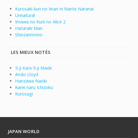
Kurosaki-kun no Iinari ni Nante Naranai
Unnatural
Imawa no Kuni no Alice 2
Hataraki Man
Shinzanmono
LES MIEUX NOTÉS
5-ji Kara 9-ji Made
Ando Lloyd
Hanzawa Naoki
Karei naru Ichizoku
Kurosagi
JAPAN WORLD