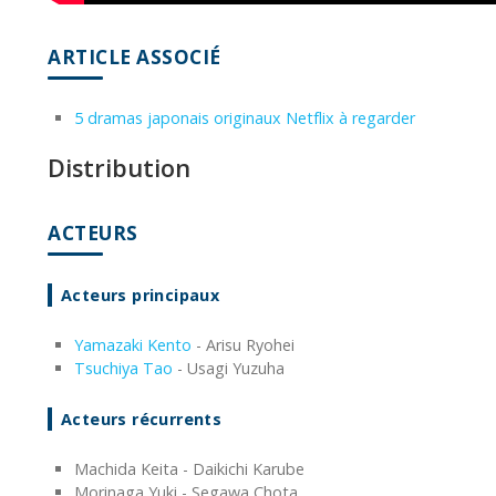
ARTICLE ASSOCIÉ
5 dramas japonais originaux Netflix à regarder
Distribution
ACTEURS
Acteurs principaux
Yamazaki Kento
- Arisu Ryohei
Tsuchiya Tao
- Usagi Yuzuha
Acteurs récurrents
Machida Keita - Daikichi Karube
Morinaga Yuki - Segawa Chota