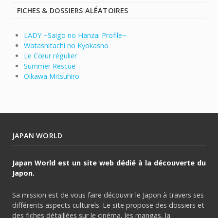
FICHES & DOSSIERS ALÉATOIRES
LADY ~Saigo no Hanzai Profile~
Watashitachi no Kyokasho
Le Cœur régulier
Summer Rescue
Oikawa Mitsuhiro
JAPAN WORLD
Japan World est un site web dédié à la découverte du
Japon.
Sa mission est de vous faire découvrir le Japon à travers ses
différents aspects culturels. Le site propose des dossiers et
des fiches détaillées sur le cinéma, les mangas, la