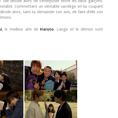
e. Elle décide alors de s’interposer entre les deux garçons.
utalité. Commettant un véritable sacrilège en lui coupant
écide alors, sans lui demander son avis, de faire d’elle son
démons.
i
, le meilleur ami de
Haruto
. L’ange et le démon sont