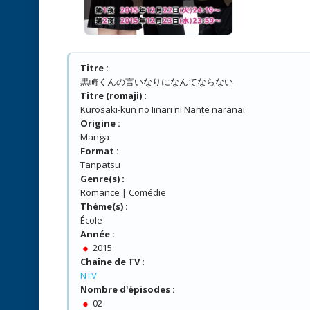
Titre :
黒崎くんの言いなりになんてならない
Titre (romaji) :
Kurosaki-kun no Iinari ni Nante naranai
Origine :
Manga
Format :
Tanpatsu
Genre(s) :
Romance | Comédie
Thème(s) :
École
Année :
2015
Chaîne de TV :
NTV
Nombre d'épisodes :
02