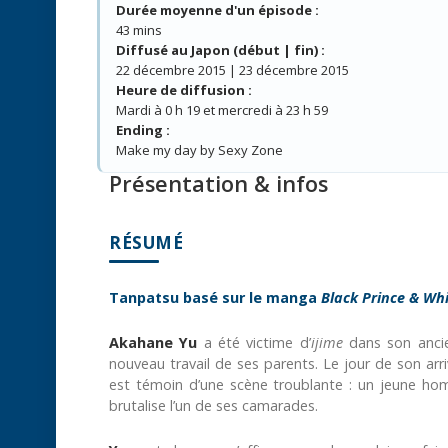
Durée moyenne d'un épisode :
43 mins
Diffusé au Japon (début | fin) :
22 décembre 2015 | 23 décembre 2015
Heure de diffusion :
Mardi à 0 h 19 et mercredi à 23 h 59
Ending :
Make my day by Sexy Zone
Présentation & infos
RÉSUMÉ
Tanpatsu basé sur le manga
Black Prince & Whi
Akahane Yu
a été victime d’
ijime
dans son ancien
nouveau travail de ses parents. Le jour de son arriv
est témoin d’une scène troublante : un jeune
brutalise l’un de ses camarades.