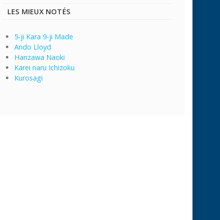
LES MIEUX NOTÉS
5-ji Kara 9-ji Made
Ando Lloyd
Hanzawa Naoki
Karei naru Ichizoku
Kurosagi