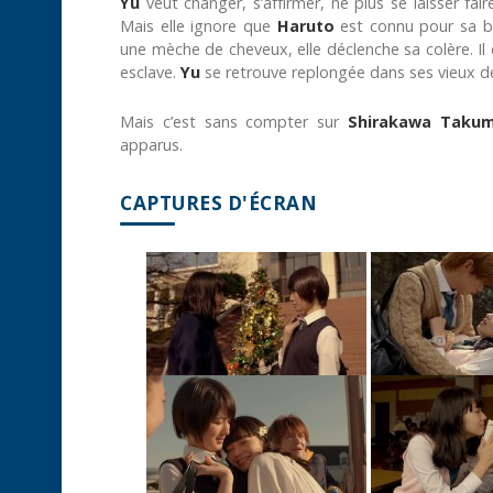
Yu
veut changer, s’affirmer, ne plus se laisser fair
Mais elle ignore que
Haruto
est connu pour sa br
une mèche de cheveux, elle déclenche sa colère. Il d
esclave.
Yu
se retrouve replongée dans ses vieux 
Mais c’est sans compter sur
Shirakawa Takum
apparus.
CAPTURES D'ÉCRAN