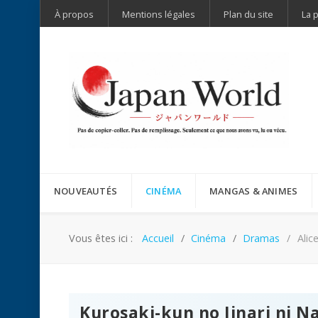
À propos
Mentions légales
Plan du site
La 
NOUVEAUTÉS
CINÉMA
MANGAS & ANIMES
Vous êtes ici :
Accueil
Cinéma
Dramas
Alic
Kurosaki-kun no Iinari ni N