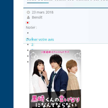
23 mars 2018
Benoît
Noter :
1
Donner votre avis
2
3
4
5