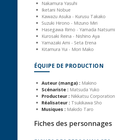
Nakamura Yasuhi
Iketani Nobue
Kawazu Asuka - Kurusu Takako
Suzuki Hirono - Mizuno Miri
Hasegawa Rimo - Yamada Natsumi
Kurosaki Reina - Nishino Aya
Yamazaki Ami - Seta Erena
Kitamura Yui - Mori Mako
ÉQUIPE DE PRODUCTION
Auteur (manga) :
Makino
Scénariste :
Matsuda Yuko
Producteur :
Nikkatsu Corporation
Réalisateur :
Tsukikawa Sho
Musiques :
Makido Taro
Fiches des personnages