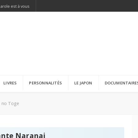
parole est à vous
LIVRES
PERSONNALITÉS
LE JAPON
DOCUMENTAIRE
e no Toge
ante Naranai