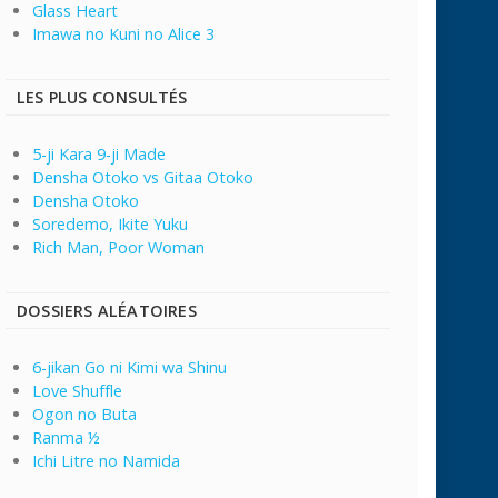
Glass Heart
Imawa no Kuni no Alice 3
LES PLUS CONSULTÉS
5-ji Kara 9-ji Made
Densha Otoko vs Gitaa Otoko
Densha Otoko
Soredemo, Ikite Yuku
Rich Man, Poor Woman
DOSSIERS ALÉATOIRES
6-jikan Go ni Kimi wa Shinu
Love Shuffle
Ogon no Buta
Ranma ½
Ichi Litre no Namida