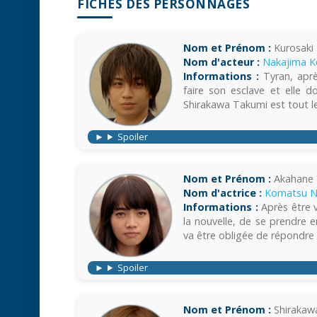
FICHES DES PERSONNAGES
Nom et Prénom :
Kurosaki
Nom d'acteur :
Nakajima K
Informations :
Tyran, aprè
faire son esclave et elle 
Shirakawa Takumi est tout le 
Spoiler
Nom et Prénom :
Akahane 
Nom d'actrice :
Komatsu 
Informations :
Après être v
la nouvelle, de se prendre en
va être obligée de répondre
Spoiler
Nom et Prénom :
Shirakaw