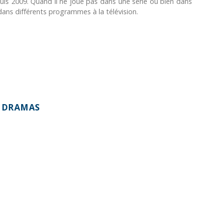
depuis 2009. Quand il ne joue pas dans une série ou bien dans
 dans différents programmes à la télévision.
S DRAMAS