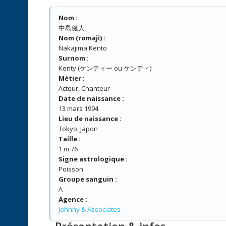
Nom :
中島健人
Nom (romaji) :
Nakajima Kento
Surnom :
Kenty (ケンティー ou ケンティ)
Métier :
Acteur, Chanteur
Date de naissance :
13 mars 1994
Lieu de naissance :
Tokyo, Japon
Taille :
1 m 76
Signe astrologique :
Poisson
Groupe sanguin :
A
Agence :
Johnny & Associates