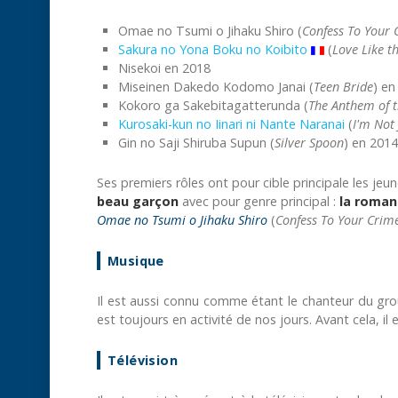
Omae no Tsumi o Jihaku Shiro (
Confess To Your 
Sakura no Yona Boku no Koibito
(
Love Like th
Nisekoi en 2018
Miseinen Dakedo Kodomo Janai (
Teen Bride
) en
Kokoro ga Sakebitagatterunda (
The Anthem of 
Kurosaki-kun no Iinari ni Nante Naranai
(
I'm Not
Gin no Saji Shiruba Supun (
Silver Spoon
) en 2014
Ses premiers rôles ont pour cible principale les jeu
beau garçon
avec pour genre principal :
la roman
Omae no Tsumi o Jihaku Shiro
(
Confess To Your Crim
Musique
Il est aussi connu comme étant le chanteur du g
est toujours en activité de nos jours. Avant cela, 
Télévision