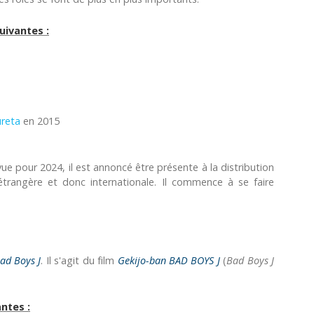
uivantes :
ureta
en 2015
vue pour 2024, il est annoncé être présente à la distribution
étrangère et donc internationale. Il commence à se faire
ad Boys J
. Il s'agit du film
Gekijo-ban BAD BOYS J
(
Bad Boys J
ntes :