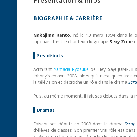
Présentation & infos
BIOGRAPHIE & CARRIÈRE
Nakajima Kento
, né le 13 mars 1994 dans la p
japonais. Il est le chanteur du groupe
Sexy Zone
d
Ses débuts
Admirant
Yamada Ryosuke
de Hey! Say! JUMP, il 
Johnny's en avril 2008, alors qu'il n'est qu'en troi
la télévision et décroche un rôle dans le drama
Scra
Puis, au même moment, il fait ses débuts dans l
Dramas
Faisant ses débuts en 2008 dans le drama
Scrap
d'élèves de classes. Son premier vrai rôle est dan
Tsukasa
, un chef de gang. À partir de ce moment, s