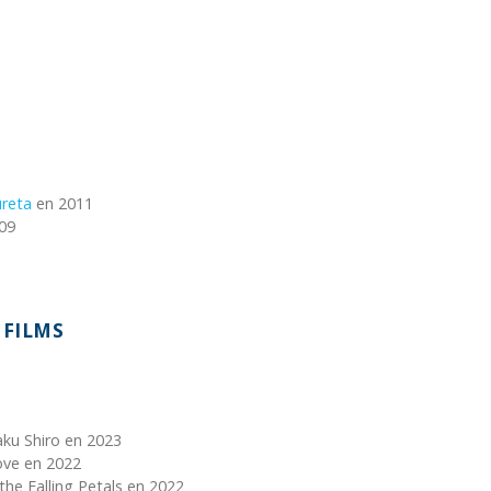
ureta
en 2011
09
 FILMS
ku Shiro en 2023
ove en 2022
the Falling Petals en 2022