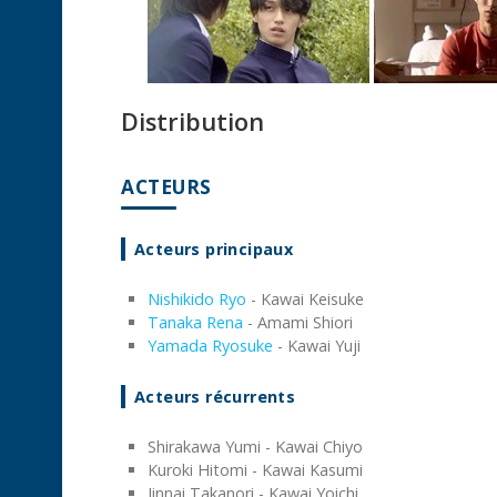
Distribution
ACTEURS
Acteurs principaux
Nishikido Ryo
- Kawai Keisuke
Tanaka Rena
- Amami Shiori
Yamada Ryosuke
- Kawai Yuji
Acteurs récurrents
Shirakawa Yumi - Kawai Chiyo
Kuroki Hitomi - Kawai Kasumi
Jinnai Takanori - Kawai Yoichi