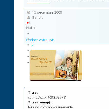
15 décembre 2009
Benoît
Noter :
1
Donner votre avis
2
3
4
5
Titre :
にぃにのことを忘れないで
Titre (romaji) :
Niini no Koto wo Wasurenaide