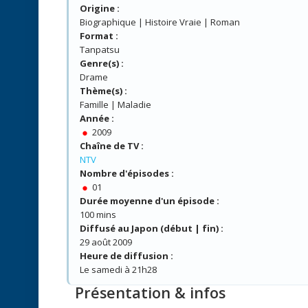
Origine :
Biographique | Histoire Vraie | Roman
Format :
Tanpatsu
Genre(s) :
Drame
Thème(s) :
Famille | Maladie
Année :
2009
Chaîne de TV :
NTV
Nombre d'épisodes :
01
Durée moyenne d'un épisode :
100 mins
Diffusé au Japon (début | fin) :
29 août 2009
Heure de diffusion :
Le samedi à 21h28
Présentation & infos