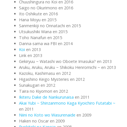
Chuushingura no Koi en 2016
Saigo no Okurimono en 2016
Ito Oshikute en 2016
Hana Moyu en 2015
Sanmenkiji no Onnatachi en 2015
Utsukushiki Wana en 2015
Toho Nanafun en 2015
Danna-sama wa FBI en 2014
Koi
en 2013
Link en 2013
Gekiryuu ~ Watashi wo Oboete Imasuka? en 2013
Aruku, Aruku, Aruku ~ Shikoku Henromichi ~ en 2013
Kazoku, Kashimasu en 2012
Higashino Keigo Mysteries en 2012
Sunakugari en 2012
Taira no Kiyomori en 2012
Ikiteru Dake de Nankurunaisa
en 2011
Akai Yubi ~ Shinzanmono Kaga Kyoichiro Futatabi ~
en 2011
Niini no Koto wo Wasurenaide
en 2009
Haken no Oscar en 2009
Ryokiteki na Kanojo
en 2008