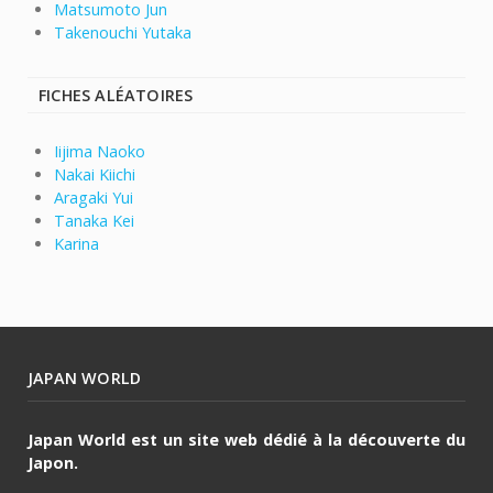
Matsumoto Jun
Takenouchi Yutaka
FICHES ALÉATOIRES
Iijima Naoko
Nakai Kiichi
Aragaki Yui
Tanaka Kei
Karina
JAPAN WORLD
Japan World est un site web dédié à la découverte du
Japon.