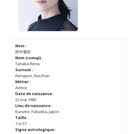
Nom :
田中麗奈
Nom (romaji) :
Tanaka Rena
Surnom :
Renapon, Nacchan
Métier :
Actrice
Date de naissance :
22 mai 1980
Lieu de naissance :
Kurume, Fukuoka, Japon
Taille :
1 m 57
Signe astrologique :