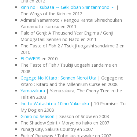
Cha en 2012
Kirin no Tsubasa ～ Gekijoban Shinzanmono ～
|
The Wings of the Kirin en 2012
Admiral Yamamoto / Rengou Kantai Shireichoukan
Yamamoto Isoroku en 2011
Tale of Genji: A Thousand Year Engima / Genji
Monogatari: Sennen no Nazo en 2011
The Taste of Fish 2 / Tsukiji uogashi sandaime 2 en
2010
FLOWERS
en 2010
The Taste of Fish / Tsukiji uogashi sandaime en
2008
Gegege No Kitaro : Sennen Noroi Uta
| Gegege no
Kitaro : Kitaro and the Millennium Curse en 2008
Yamazakura
| Yamazakura, The Cherry Tree in the
Hills en 2008
Inu to Watashi no 10 no Yakusoku
| 10 Promises To
My Dog en 2008
Giniro no Season
| Season of Snow en 2008
The Shadow Spirit / Moryo no hako en 2007
Yunagi City, Sakura Country en 2007
Fuckin' Runaway / Tobo kusotawake en 2007