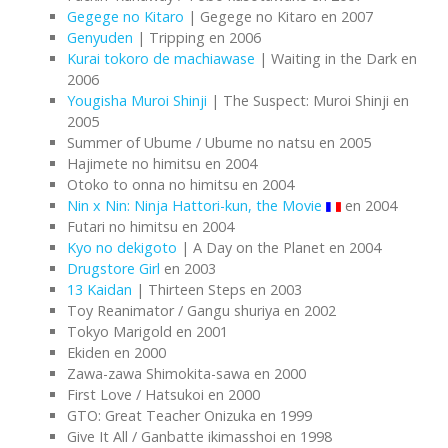
Gegege no Kitaro
| Gegege no Kitaro en 2007
Genyuden
| Tripping en 2006
Kurai tokoro de machiawase
| Waiting in the Dark en
2006
Yougisha Muroi Shinji
| The Suspect: Muroi Shinji en
2005
Summer of Ubume / Ubume no natsu en 2005
Hajimete no himitsu en 2004
Otoko to onna no himitsu en 2004
Nin x Nin: Ninja Hattori-kun, the Movie
en 2004
Futari no himitsu en 2004
Kyo no dekigoto
| A Day on the Planet en 2004
Drugstore Girl
en 2003
13 Kaidan
| Thirteen Steps en 2003
Toy Reanimator / Gangu shuriya en 2002
Tokyo Marigold en 2001
Ekiden en 2000
Zawa-zawa Shimokita-sawa en 2000
First Love / Hatsukoi en 2000
GTO: Great Teacher Onizuka en 1999
Give It All / Ganbatte ikimasshoi en 1998