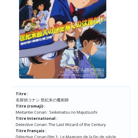
Titre :
名探偵コナン 世紀末の魔術師
Titre (romaji) :
Meitantei Conan : Seikimatsu no Majutsushi
Titre International :
Detective Conan: The Last Wizard of the Century
Titre Français :
Détective Conan Film 3 : Le Magicien de la Fin de siècle