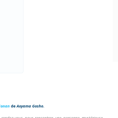
Conan
de
Aoyama Gosho
.
rendez-vous pour rencontrer une personne mystérieuse