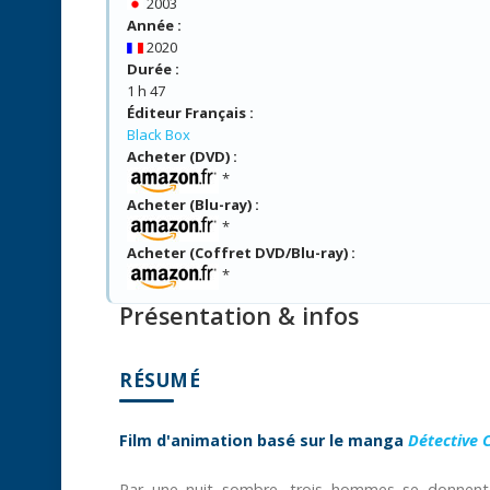
2003
Année :
2020
Durée :
1 h 47
Éditeur Français :
Black Box
Acheter (DVD) :
*
Acheter (Blu-ray) :
*
Acheter (Coffret DVD/Blu-ray) :
*
Présentation & infos
RÉSUMÉ
Film d'animation basé sur le manga
Détective 
Par une nuit sombre, trois hommes se donnent 