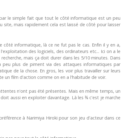
ar le simple fait que tout le côté informatique est un peu
u site, mais rapidement cela est laissé de côté pour laisser
e côté informatique, là ce ne fut pas le cas. Enfin il y en a,
'exploitation des logiciels, des ordinateurs etc... Ici on a le
 recherche, mais ça doit durer dans les 5/10 minutes. Dans
s un peu plus de piment via des attaques informatiques par
que de la chose. En gros, les voir plus travailler sur leurs
e un film d'action comme on en a l'habitude de voir.
s attentes n'ont pas été présentes. Mais en même temps, un
e doit aussi en exploiter davantage. Là les ¾ c'est je marche
préférence à Narimiya Hiroki pour son jeu d'acteur dans ce