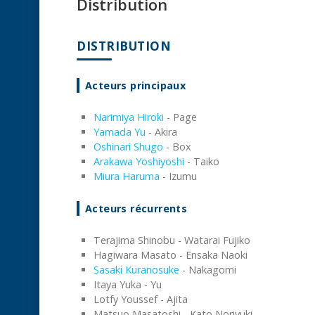
Distribution
DISTRIBUTION
Acteurs principaux
Narimiya Hiroki
- Page
Yamada Yu
- Akira
Oshinari Shugo
- Box
Arakawa Yoshiyoshi
- Taiko
Miura Haruma
- Izumu
Acteurs récurrents
Terajima Shinobu - Watarai Fujiko
Hagiwara Masato - Ensaka Naoki
Sasaki Kuranosuke
- Nakagomi
Itaya Yuka - Yu
Lotfy Youssef - Ajita
Matsuo Masatoshi - Kato Noriyuki