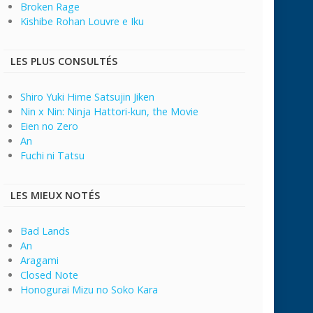
Broken Rage
Kishibe Rohan Louvre e Iku
LES PLUS CONSULTÉS
Shiro Yuki Hime Satsujin Jiken
Nin x Nin: Ninja Hattori-kun, the Movie
Eien no Zero
An
Fuchi ni Tatsu
LES MIEUX NOTÉS
Bad Lands
An
Aragami
Closed Note
Honogurai Mizu no Soko Kara