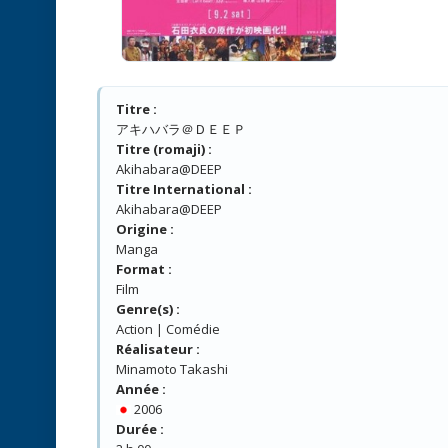
Titre :
アキハバラ＠ＤＥＥＰ
Titre (romaji) :
Akihabara@DEEP
Titre International :
Akihabara@DEEP
Origine :
Manga
Format :
Film
Genre(s) :
Action | Comédie
Réalisateur :
Minamoto Takashi
Année :
2006
Durée :