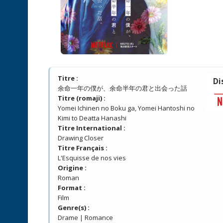
Titre :
Di
余命一年の僕が、余命半年の君と出会った話
Titre (romaji) :
Yomei Ichinen no Boku ga, Yomei Hantoshi no
Kimi to Deatta Hanashi
Titre International :
Drawing Closer
Titre Français :
L'Esquisse de nos vies
Origine :
Roman
Format :
Film
Genre(s) :
Drame | Romance