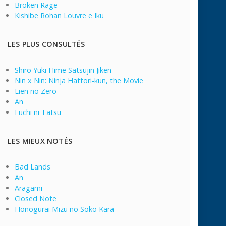
Broken Rage
Kishibe Rohan Louvre e Iku
LES PLUS CONSULTÉS
Shiro Yuki Hime Satsujin Jiken
Nin x Nin: Ninja Hattori-kun, the Movie
Eien no Zero
An
Fuchi ni Tatsu
LES MIEUX NOTÉS
Bad Lands
An
Aragami
Closed Note
Honogurai Mizu no Soko Kara