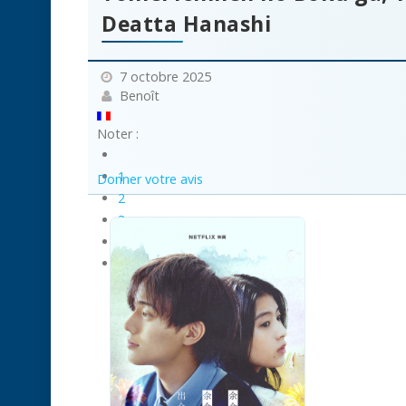
Deatta Hanashi
7 octobre 2025
Benoît
Noter :
1
Donner votre avis
2
3
4
5