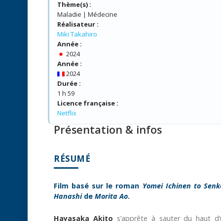
Thème(s) :
Maladie | Médecine
Réalisateur :
Miki Takahiro
Année :
2024
Année :
2024
Durée :
1 h 59
Licence française :
Netflix
Présentation & infos
RÉSUMÉ
Film basé sur le roman
Yomei Ichinen to Senk
Hanashi
de
Morita Ao
.
Hayasaka Akito
s’apprête à sauter du haut d’