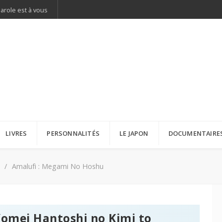
parole est à vous
LIVRES
PERSONNALITÉS
LE JAPON
DOCUMENTAIRE
Amalufi : Megami No Hoshu
Yomei Hantoshi no Kimi to