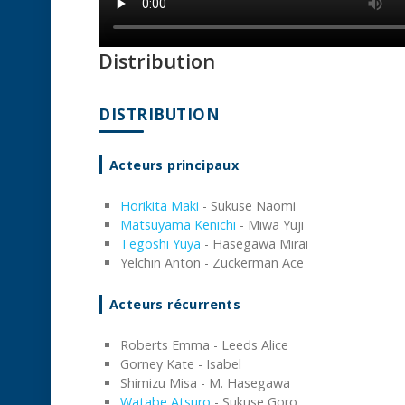
Distribution
DISTRIBUTION
Acteurs principaux
Horikita Maki
- Sukuse Naomi
Matsuyama Kenichi
- Miwa Yuji
Tegoshi Yuya
- Hasegawa Mirai
Yelchin Anton - Zuckerman Ace
Acteurs récurrents
Roberts Emma - Leeds Alice
Gorney Kate - Isabel
Shimizu Misa - M. Hasegawa
Watabe Atsuro
- Sukuse Goro