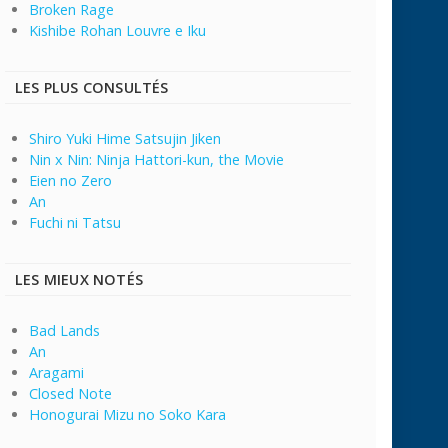
Broken Rage
Kishibe Rohan Louvre e Iku
LES PLUS CONSULTÉS
Shiro Yuki Hime Satsujin Jiken
Nin x Nin: Ninja Hattori-kun, the Movie
Eien no Zero
An
Fuchi ni Tatsu
LES MIEUX NOTÉS
Bad Lands
An
Aragami
Closed Note
Honogurai Mizu no Soko Kara