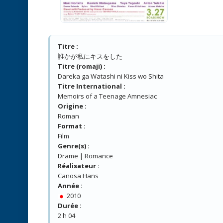
Titre :
誰かが私にキスをした
Titre (romaji) :
Dareka ga Watashi ni Kiss wo Shita
Titre International :
Memoirs of a Teenage Amnesiac
Origine :
Roman
Format :
Film
Genre(s) :
Drame | Romance
Réalisateur :
Canosa Hans
Année :
2010
Durée :
2 h 04