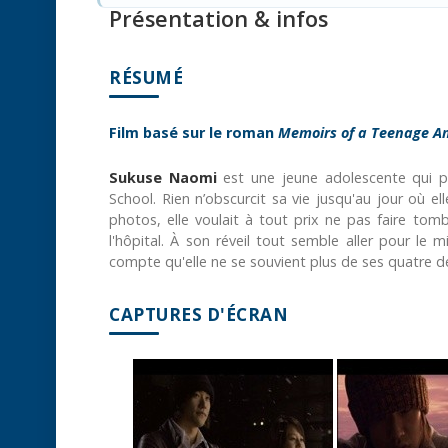
Présentation & infos
RÉSUMÉ
Film basé sur le roman
Memoirs of a Teenage A
Sukuse Naomi
est une jeune adolescente qui pa
School. Rien n’obscurcit sa vie jusqu'au jour où e
photos, elle voulait à tout prix ne pas faire to
l'hôpital. À son réveil tout semble aller pour le
compte qu'elle ne se souvient plus de ses quatre d
CAPTURES D'ÉCRAN