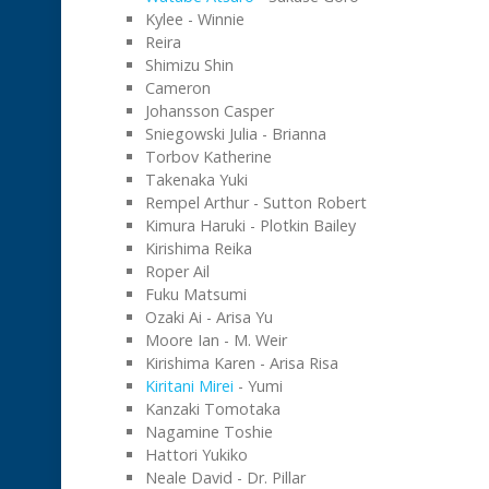
Kylee - Winnie
Reira
Shimizu Shin
Cameron
Johansson Casper
Sniegowski Julia - Brianna
Torbov Katherine
Takenaka Yuki
Rempel Arthur - Sutton Robert
Kimura Haruki - Plotkin Bailey
Kirishima Reika
Roper Ail
Fuku Matsumi
Ozaki Ai - Arisa Yu
Moore Ian - M. Weir
Kirishima Karen - Arisa Risa
Kiritani Mirei
- Yumi
Kanzaki Tomotaka
Nagamine Toshie
Hattori Yukiko
Neale David - Dr. Pillar