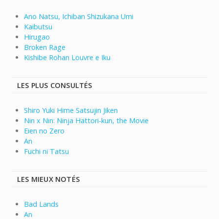
Ano Natsu, Ichiban Shizukana Umi
Kaibutsu
Hirugao
Broken Rage
Kishibe Rohan Louvre e Iku
LES PLUS CONSULTÉS
Shiro Yuki Hime Satsujin Jiken
Nin x Nin: Ninja Hattori-kun, the Movie
Eien no Zero
An
Fuchi ni Tatsu
LES MIEUX NOTÉS
Bad Lands
An