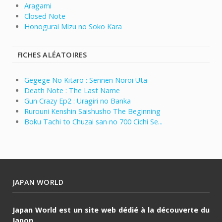
Aragami
Closed Note
Honogurai Mizu no Soko Kara
FICHES ALÉATOIRES
Gegege No Kitaro : Sennen Noroi Uta
Death Note : The Last Name
Gun Crazy Ep2 : Uragiri no Banka
Rurouni Kenshin Saishusho The Beginning
Boku Tachi to Chuzai san no 700 Cichi Se...
JAPAN WORLD
Japan World est un site web dédié à la découverte du
Japon.