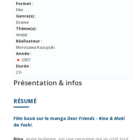
Format :
Film
Genre(s) :
Drame
Thème(s) :
Amitié
Réalisateur :
Morosawa Kazuyuki
Année :
2007
Durée :
2 h
Présentation & infos
RÉSUMÉ
Film basé sur le manga
Dear Friends - Rina & Maki
de
Yoshi
.
Rina
, jeune lycéenne, est une personne qui se croit tout