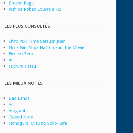
Broken Rage
Kishibe Rohan Louvre e Iku
LES PLUS CONSULTÉS
Shiro Yuki Hime Satsujin Jiken
Nin x Nin: Ninja Hattori-kun, the Movie
Eien no Zero
An
Fuchi ni Tatsu
LES MIEUX NOTÉS
Bad Lands
An
Aragami
Closed Note
Honogurai Mizu no Soko Kara