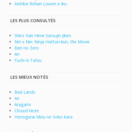
Kishibe Rohan Louvre e Iku
LES PLUS CONSULTÉS
Shiro Yuki Hime Satsujin Jiken
Nin x Nin: Ninja Hattori-kun, the Movie
Eien no Zero
An
Fuchi ni Tatsu
LES MIEUX NOTÉS
Bad Lands
An
Aragami
Closed Note
Honogurai Mizu no Soko Kara