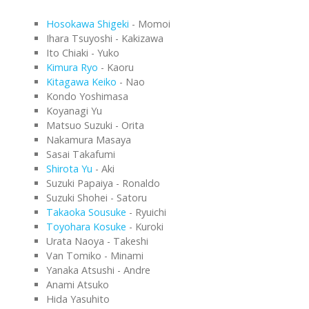
Hosokawa Shigeki
- Momoi
Ihara Tsuyoshi - Kakizawa
Ito Chiaki - Yuko
Kimura Ryo
- Kaoru
Kitagawa Keiko
- Nao
Kondo Yoshimasa
Koyanagi Yu
Matsuo Suzuki - Orita
Nakamura Masaya
Sasai Takafumi
Shirota Yu
- Aki
Suzuki Papaiya - Ronaldo
Suzuki Shohei - Satoru
Takaoka Sousuke
- Ryuichi
Toyohara Kosuke
- Kuroki
Urata Naoya - Takeshi
Van Tomiko - Minami
Yanaka Atsushi - Andre
Anami Atsuko
Hida Yasuhito