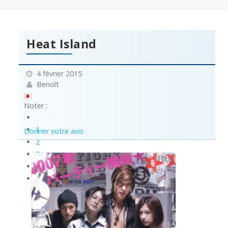
Heat Island
4 février 2015
Benoît
Noter :
1
Donner votre avis
2
3
4
5