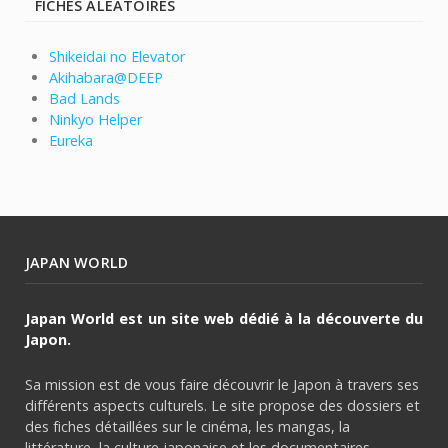
FICHES ALÉATOIRES
Shikeidai no Elevator
Akihabara@DEEP
Bad Lands
Ninkyo Helper
Eureka
JAPAN WORLD
Japan World est un site web dédié à la découverte du
Japon.
Sa mission est de vous faire découvrir le Japon à travers ses
différents aspects culturels. Le site propose des dossiers et
des fiches détaillées sur le cinéma, les mangas, la
littérature, la culture japonaise et les documentaires.