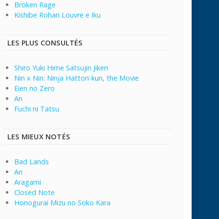
Broken Rage
Kishibe Rohan Louvre e Iku
LES PLUS CONSULTÉS
Shiro Yuki Hime Satsujin Jiken
Nin x Nin: Ninja Hattori-kun, the Movie
Eien no Zero
An
Fuchi ni Tatsu
LES MIEUX NOTÉS
Bad Lands
An
Aragami
Closed Note
Honogurai Mizu no Soko Kara