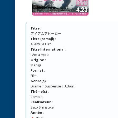
Titre :
アイアムアヒーロー
Titre (romaji) :
Ai Amu a Hiro
Titre International :
I Am a Hero
Origine :
Manga
Format :
Film
Genre(s) :
Drame | Suspense | Action
Thème(s) :
Zombie
Réalisateur :
Sato Shinsuke
Année :
2016