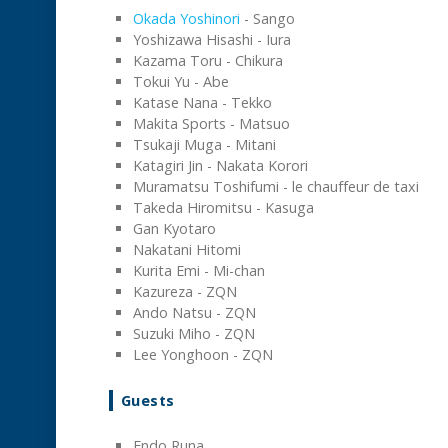
Okada Yoshinori
- Sango
Yoshizawa Hisashi - Iura
Kazama Toru - Chikura
Tokui Yu - Abe
Katase Nana - Tekko
Makita Sports - Matsuo
Tsukaji Muga - Mitani
Katagiri Jin - Nakata Korori
Muramatsu Toshifumi - le chauffeur de taxi
Takeda Hiromitsu - Kasuga
Gan Kyotaro
Nakatani Hitomi
Kurita Emi - Mi-chan
Kazureza - ZQN
Ando Natsu - ZQN
Suzuki Miho - ZQN
Lee Yonghoon - ZQN
Guests
Endo Runa