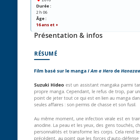
Durée :
2 h 06
Âge :
16 ans et +
Présentation & infos
RÉSUMÉ
Film basé sur le manga
I Am a Hero
de
Hanazaw
Suzuki Hideo
est un assistant mangaka parmi tant 
propre manga. Cependant, le refus de trop, par un
point de jeter tout ce qui est en lien au manga dan
seules affaires : son permis de chasse et son fusil.
Au même moment, une infection virale est en train
anodine. La peau et les yeux, des gens touchés, ch
personnalités et transforme les corps. Cela rend l
précédent, au point que les forces d'auto-défense 