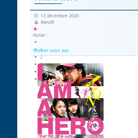
12 décembre 2020
Benoît
Noter :
1
Donner votre avis
2
3
4
5