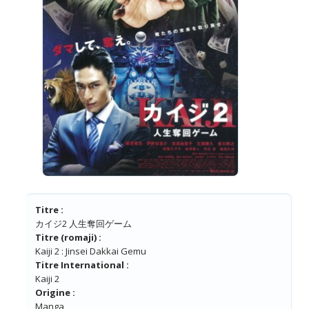
Titre :
カイジ2 人生奪回ゲーム
Titre (romaji) :
Kaiji 2 : Jinsei Dakkai Gemu
Titre International :
Kaiji 2
Origine :
Manga