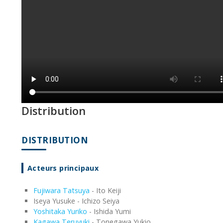
Distribution
DISTRIBUTION
Acteurs principaux
Fujiwara Tatsuya
- Ito Keiji
Iseya Yusuke - Ichizo Seiya
Yoshitaka Yuriko
- Ishida Yumi
Kagawa Teruyuki
- Tonegawa Yukio