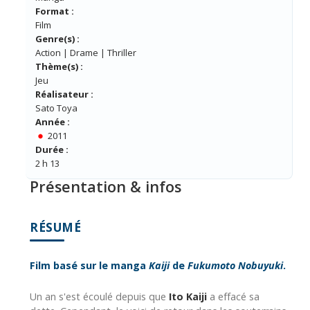
Format :
Film
Genre(s) :
Action | Drame | Thriller
Thème(s) :
Jeu
Réalisateur :
Sato Toya
Année :
2011
Durée :
2 h 13
Présentation & infos
RÉSUMÉ
Film basé sur le manga
Kaiji
de
Fukumoto Nobuyuki
.
Un an s'est écoulé depuis que
Ito Kaiji
a effacé sa