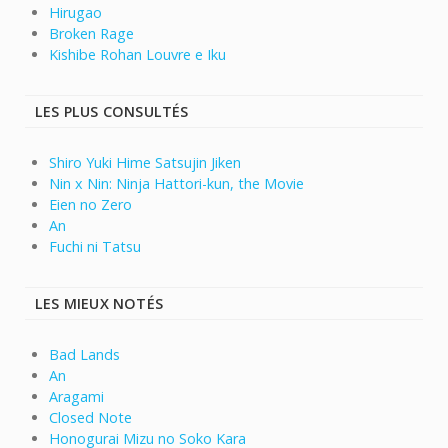
Hirugao
Broken Rage
Kishibe Rohan Louvre e Iku
LES PLUS CONSULTÉS
Shiro Yuki Hime Satsujin Jiken
Nin x Nin: Ninja Hattori-kun, the Movie
Eien no Zero
An
Fuchi ni Tatsu
LES MIEUX NOTÉS
Bad Lands
An
Aragami
Closed Note
Honogurai Mizu no Soko Kara