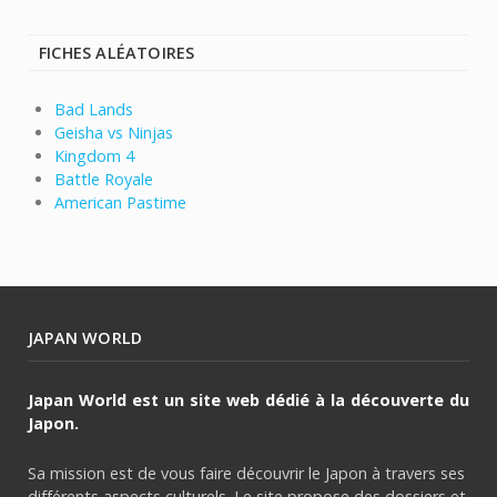
FICHES ALÉATOIRES
Bad Lands
Geisha vs Ninjas
Kingdom 4
Battle Royale
American Pastime
JAPAN WORLD
Japan World est un site web dédié à la découverte du
Japon.
Sa mission est de vous faire découvrir le Japon à travers ses
différents aspects culturels. Le site propose des dossiers et