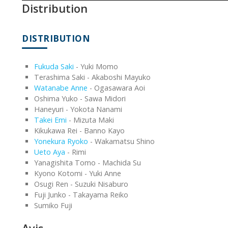
Distribution
DISTRIBUTION
Fukuda Saki
- Yuki Momo
Terashima Saki - Akaboshi Mayuko
Watanabe Anne
- Ogasawara Aoi
Oshima Yuko - Sawa Midori
Haneyuri - Yokota Nanami
Takei Emi
- Mizuta Maki
Kikukawa Rei - Banno Kayo
Yonekura Ryoko
- Wakamatsu Shino
Ueto Aya
- Rimi
Yanagishita Tomo - Machida Su
Kyono Kotomi - Yuki Anne
Osugi Ren - Suzuki Nisaburo
Fuji Junko - Takayama Reiko
Sumiko Fuji