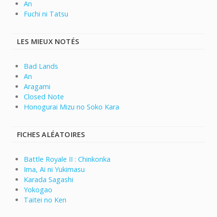
An
Fuchi ni Tatsu
LES MIEUX NOTÉS
Bad Lands
An
Aragami
Closed Note
Honogurai Mizu no Soko Kara
FICHES ALÉATOIRES
Battle Royale II : Chinkonka
Ima, Ai ni Yukimasu
Karada Sagashi
Yokogao
Taitei no Ken