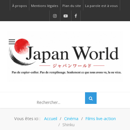
À propos
Mentions légales
Plan du site
La parole est à vous
Vous êtes ici :
Accueil
Cinéma
Films live-action
Shinku