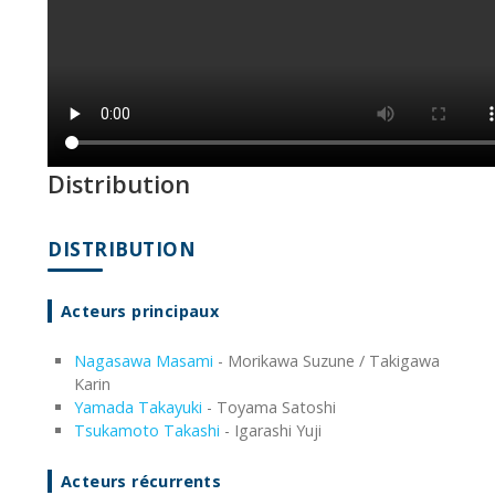
Distribution
DISTRIBUTION
Acteurs principaux
Nagasawa Masami
- Morikawa Suzune / Takigawa
Karin
Yamada Takayuki
- Toyama Satoshi
Tsukamoto Takashi
- Igarashi Yuji
Acteurs récurrents