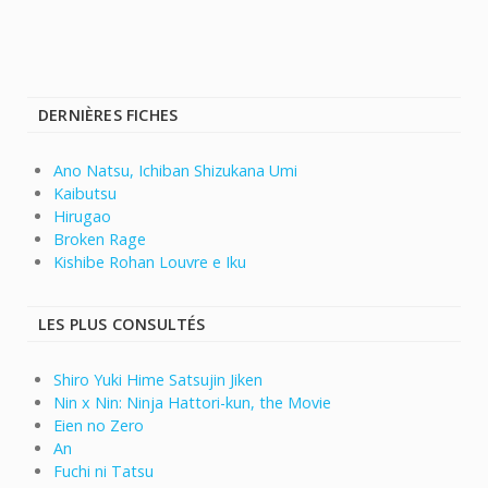
DERNIÈRES FICHES
Ano Natsu, Ichiban Shizukana Umi
Kaibutsu
Hirugao
Broken Rage
Kishibe Rohan Louvre e Iku
LES PLUS CONSULTÉS
Shiro Yuki Hime Satsujin Jiken
Nin x Nin: Ninja Hattori-kun, the Movie
Eien no Zero
An
Fuchi ni Tatsu