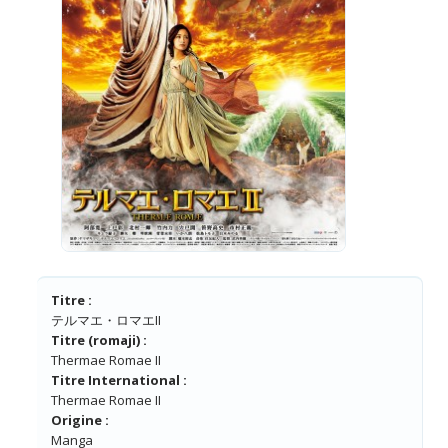
Titre :
テルマエ・ロマエII
Titre (romaji) :
Thermae Romae II
Titre International :
Thermae Romae II
Origine :
Manga