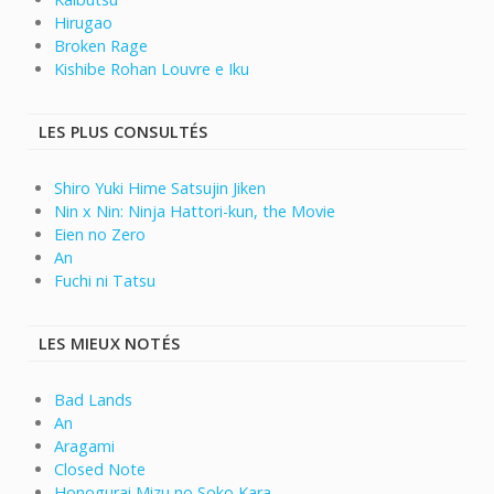
Hirugao
Broken Rage
Kishibe Rohan Louvre e Iku
LES PLUS CONSULTÉS
Shiro Yuki Hime Satsujin Jiken
Nin x Nin: Ninja Hattori-kun, the Movie
Eien no Zero
An
Fuchi ni Tatsu
LES MIEUX NOTÉS
Bad Lands
An
Aragami
Closed Note
Honogurai Mizu no Soko Kara