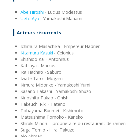
Abe Hiroshi
- Lucius Modestus
Ueto Aya
- Yamakoshi Manami
Acteurs récurrents
Ichimura Masachika - Empereur Hadrien
Kitamura Kazuki
- Ceionius
Shishido Kai - Antoninus
Katsuya - Marcus
Ika Hachiro - Saburo
Iwate Taro - Mogami
Kimura Midoriko - Yamakoshi Yumi
Sasano Takashi - Yamakoshi Shuzo
Kinoshita Takao - Onishi
Takeuchi Riki - Tateno
Tobayama Bunmei - Kishimoto
Matsushima Tomoko - Kaneko
Shiraki Minoru - propriétaire du restaurant de ramen
Suga Tomio - Hirai Takuzo
Alo Ahmad