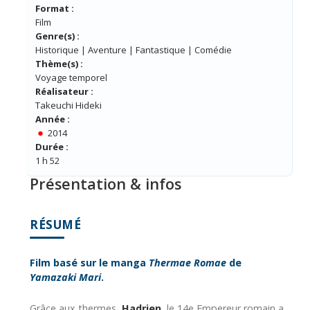
Format :
Film
Genre(s) :
Historique | Aventure | Fantastique | Comédie
Thème(s) :
Voyage temporel
Réalisateur :
Takeuchi Hideki
Année :
2014
Durée :
1 h 52
Présentation & infos
RÉSUMÉ
Film basé sur le manga
Thermae Romae
de
Yamazaki Mari
.
Grâce aux thermes,
Hadrien
, le 14e Empereur romain a