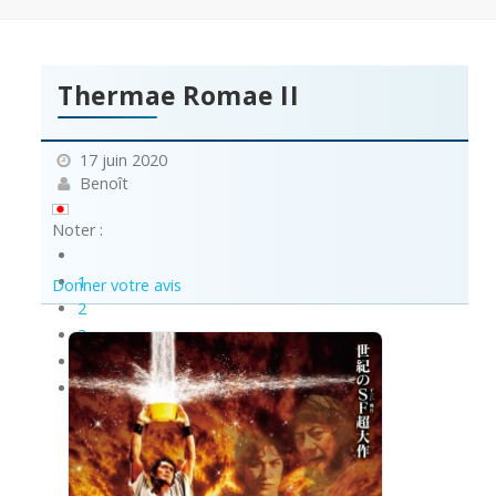
Thermae Romae II
17 juin 2020
Benoît
Noter :
1
Donner votre avis
2
3
4
5