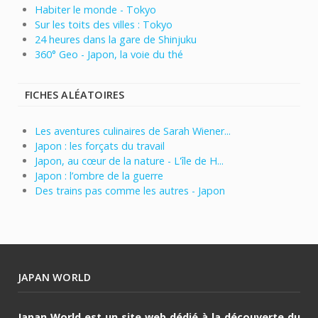
Habiter le monde - Tokyo
Sur les toits des villes : Tokyo
24 heures dans la gare de Shinjuku
360° Geo - Japon, la voie du thé
FICHES ALÉATOIRES
Les aventures culinaires de Sarah Wiener...
Japon : les forçats du travail
Japon, au cœur de la nature - L'île de H...
Japon : l’ombre de la guerre
Des trains pas comme les autres - Japon
JAPAN WORLD
Japan World est un site web dédié à la découverte du