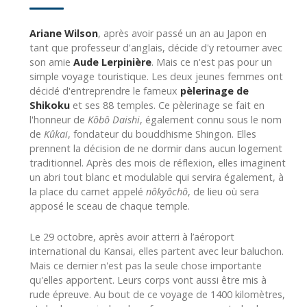
Ariane Wilson
, après avoir passé un an au Japon en
tant que professeur d'anglais, décide d'y retourner avec
son amie
Aude Lerpinière
. Mais ce n'est pas pour un
simple voyage touristique. Les deux jeunes femmes ont
décidé d'entreprendre le fameux
pèlerinage de
Shikoku
et ses 88 temples. Ce pèlerinage se fait en
l'honneur de
Kôbô Daishi
, également connu sous le nom
de
Kûkai
, fondateur du bouddhisme Shingon. Elles
prennent la décision de ne dormir dans aucun logement
traditionnel. Après des mois de réflexion, elles imaginent
un abri tout blanc et modulable qui servira également, à
la place du carnet appelé
nôkyôchô
, de lieu où sera
apposé le sceau de chaque temple.
Le 29 octobre, après avoir atterri à l’aéroport
international du Kansai, elles partent avec leur baluchon.
Mais ce dernier n'est pas la seule chose importante
qu'elles apportent. Leurs corps vont aussi être mis à
rude épreuve. Au bout de ce voyage de 1400 kilomètres,