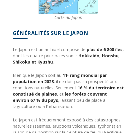
Carte du Japon
GÉNÉRALITÉS SUR LE JAPON
Le Japon est un archipel composé de
plus de 6 800 îles
,
dont les quatre principales sont :
Hokkaido, Honshu,
Shikoku et Kyushu
.
Bien que le Japon soit au
11ᵉ rang mondial par
population en 2023
, il ne doit pas sa prospérité aux
conditions naturelles. Seulement
16 % du territoire est
constitué de plaines
, et
les forêts couvrent
environ 67 % du pays
, laissant peu de place à
l’agriculture ou à l’urbanisation.
Le Japon est fréquemment exposé à des catastrophes
naturelles (séismes, éruptions volcaniques, typhons) en
raison de sa position sur la Ceinture de feu du Pacifique.