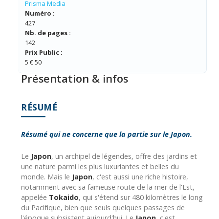
Prisma Media
Numéro :
427
Nb. de pages :
142
Prix Public :
5 € 50
Présentation & infos
RÉSUMÉ
Résumé qui ne concerne que la partie sur le Japon.
Le
Japon
, un archipel de légendes, offre des jardins et
une nature parmi les plus luxuriantes et belles du
monde. Mais le
Japon
, c'est aussi une riche histoire,
notamment avec sa fameuse route de la mer de l'Est,
appelée
Tokaido
, qui s'étend sur 480 kilomètres le long
du Pacifique, bien que seuls quelques passages de
l'époque subsistent aujourd'hui. Le
Japon
, c'est