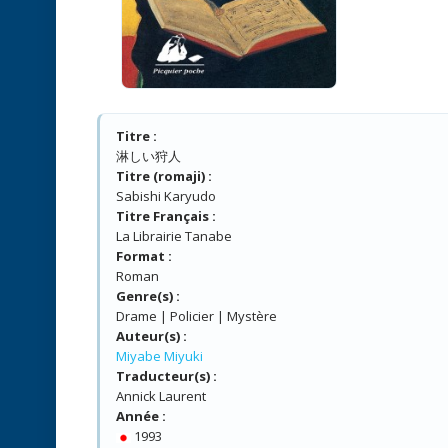
Titre :
淋しい狩人
Titre (romaji) :
Sabishi Karyudo
Titre Français :
La Librairie Tanabe
Format :
Roman
Genre(s) :
Drame | Policier | Mystère
Auteur(s) :
Miyabe Miyuki
Traducteur(s) :
Annick Laurent
Année :
1993