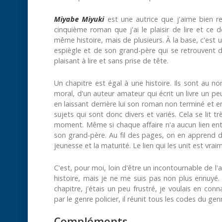
Miyabe Miyuki
est une autrice que j'aime bien 
cinquième roman que j'ai le plaisir de lire et ce d
même histoire, mais de plusieurs. À la base, c'est un
espiègle et de son grand-père qui se retrouvent d
plaisant à lire et sans prise de tête.
Un chapitre est égal à une histoire. Ils sont au n
moral, d'un auteur amateur qui écrit un livre un peu
en laissant derrière lui son roman non terminé et e
sujets qui sont donc divers et variés. Cela se lit 
moment. Même si chaque affaire n'a aucun lien entre 
son grand-père. Au fil des pages, on en apprend d
jeunesse et la maturité. Le lien qui les unit est vra
C'est, pour moi, loin d'être un incontournable de l'
histoire, mais je ne me suis pas non plus ennuyé. 
chapitre, j'étais un peu frustré, je voulais en con
par le genre policier, il réunit tous les codes du genre
Compléments