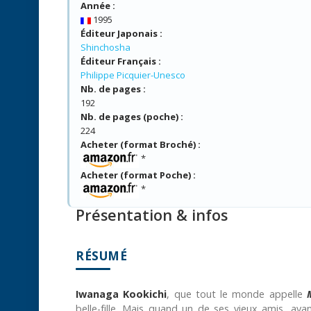
Année :
1995
Éditeur Japonais :
Shinchosha
Éditeur Français :
Philippe Picquier-Unesco
Nb. de pages :
192
Nb. de pages (poche) :
224
Acheter (format Broché) :
*
Acheter (format Poche) :
*
Présentation & infos
RÉSUMÉ
Iwanaga Kookichi
, que tout le monde appelle
belle-fille. Mais quand un de ses vieux amis, av