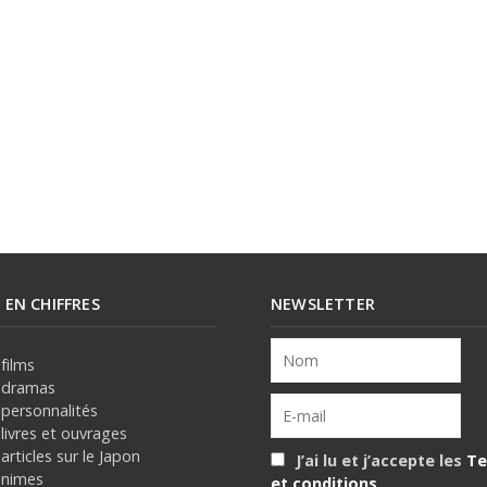
E EN CHIFFRES
NEWSLETTER
films
 dramas
 personnalités
livres et ouvrages
articles sur le Japon
J’ai lu et j’accepte les
Te
animes
et conditions