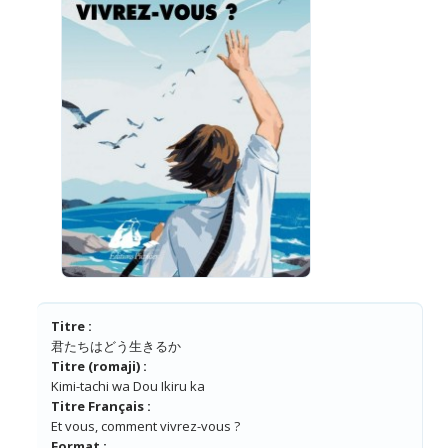
Titre :
君たちはどう生きるか
Titre (romaji) :
Kimi-tachi wa Dou Ikiru ka
Titre Français :
Et vous, comment vivrez-vous ?
Format :