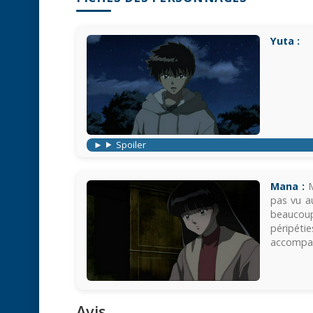
Yuta :
Spoiler
Mana :
M
pas vu a
beaucoup
péripéti
accompa
Avis