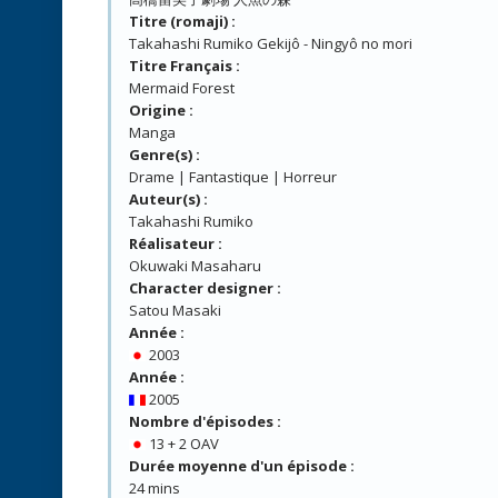
Titre (romaji) :
Takahashi Rumiko Gekijô - Ningyô no mori
Titre Français :
Mermaid Forest
Origine :
Manga
Genre(s) :
Drame | Fantastique | Horreur
Auteur(s) :
Takahashi Rumiko
Réalisateur :
Okuwaki Masaharu
Character designer :
Satou Masaki
Année :
2003
Année :
2005
Nombre d'épisodes :
13 + 2 OAV
Durée moyenne d'un épisode :
24 mins