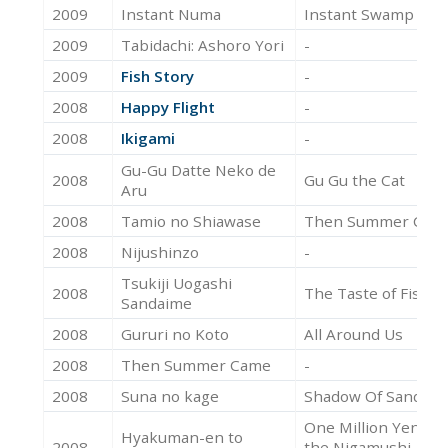
2009
Instant Numa
Instant Swamp
2009
Tabidachi: Ashoro Yori
-
2009
Fish Story
-
2008
Happy Flight
-
2008
Ikigami
-
Gu-Gu Datte Neko de
2008
Gu Gu the Cat
Aru
2008
Tamio no Shiawase
Then Summer Cam
2008
Nijushinzo
-
Tsukiji Uogashi
2008
The Taste of Fish
Sandaime
2008
Gururi no Koto
All Around Us
2008
Then Summer Came
-
2008
Suna no kage
Shadow Of Sand
One Million Yen an
Hyakuman-en to
2008
the Nigamushi