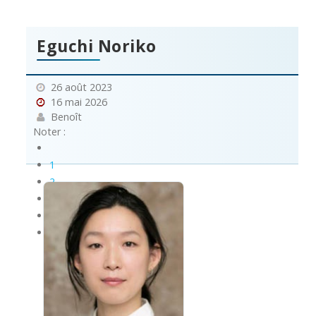
Eguchi Noriko
26 août 2023
16 mai 2026
Benoît
Noter :
1
2
3
4
5