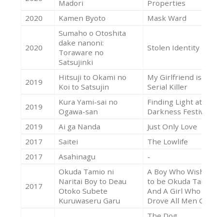
Madori
Properties
2020
Kamen Byoto
Mask Ward
Sumaho o Otoshita
dake nanoni:
2020
Stolen Identity 2
Toraware no
Satsujinki
Hitsuji to Okami no
My Girlfriend is a
2019
Koi to Satsujin
Serial Killer
Kura Yami-sai no
Finding Light at the
2019
Ogawa-san
Darkness Festival
2019
Ai ga Nanda
Just Only Love
2017
Saitei
The Lowlife
2017
Asahinagu
-
Okuda Tamio ni
A Boy Who Wished
Naritai Boy to Deau
to be Okuda Tamio
2017
Otoko Subete
And A Girl Who
Kuruwaseru Garu
Drove All Men Craz
The Dog