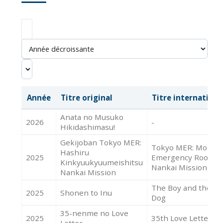
Année
Titre original
Titre internationa
Anata no Musuko
2026
-
Hikidashimasu!
Gekijoban Tokyo MER:
Tokyo MER: Mobile
Hashiru
2025
Emergency Room
Kinkyuukyuumeishitsu
Nankai Mission
Nankai Mission
The Boy and the
2025
Shonen to Inu
Dog
35-nenme no Love
2025
35th Love Letter
Letter