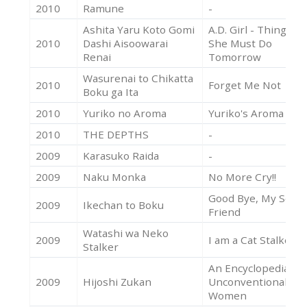
2010
Ramune
-
Ashita Yaru Koto Gomi
A.D. Girl - Things
2010
Dashi Aisoowarai
She Must Do
Renai
Tomorrow
Wasurenai to Chikatta
2010
Forget Me Not
Boku ga Ita
2010
Yuriko no Aroma
Yuriko's Aroma
2010
THE DEPTHS
-
2009
Karasuko Raida
-
2009
Naku Monka
No More Cry!!
Good Bye, My Secre
2009
Ikechan to Boku
Friend
Watashi wa Neko
2009
I am a Cat Stalker
Stalker
An Encyclopedia of
2009
Hijoshi Zukan
Unconventional
Women