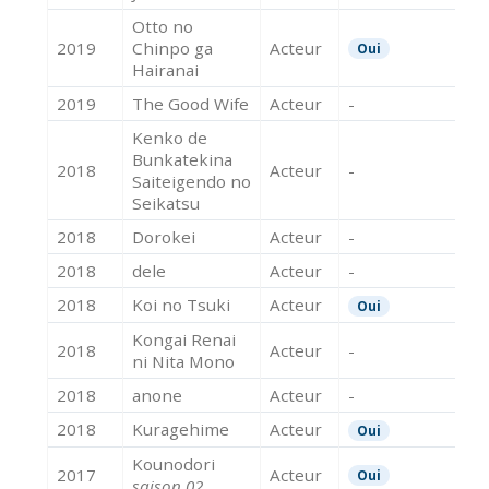
Otto no
2019
Chinpo ga
Acteur
Oui
Hairanai
2019
The Good Wife
Acteur
-
Kenko de
Bunkatekina
2018
Acteur
-
Saiteigendo no
Seikatsu
2018
Dorokei
Acteur
-
2018
dele
Acteur
-
2018
Koi no Tsuki
Acteur
Oui
Kongai Renai
2018
Acteur
-
ni Nita Mono
2018
anone
Acteur
-
2018
Kuragehime
Acteur
Oui
Kounodori
2017
Acteur
Oui
saison 02