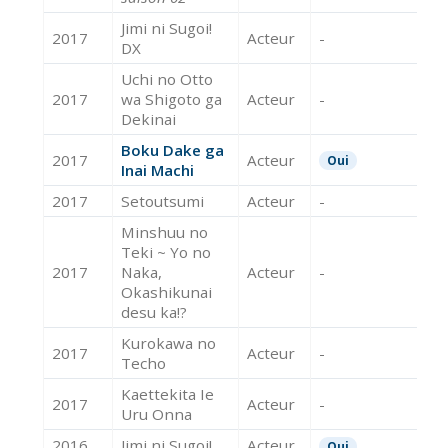
Jimi ni Sugoi!
2017
Acteur
-
DX
Uchi no Otto
2017
wa Shigoto ga
Acteur
-
Dekinai
Boku Dake ga
2017
Acteur
Oui
Inai Machi
2017
Setoutsumi
Acteur
-
Minshuu no
Teki ~ Yo no
2017
Naka,
Acteur
-
Okashikunai
desu ka!?
Kurokawa no
2017
Acteur
-
Techo
Kaettekita Ie
2017
Acteur
-
Uru Onna
2016
Jimi ni Sugoi!
Acteur
Oui