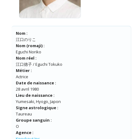
Nom :
江口のりこ
Nom (romaji) :
Eguchi Noriko
Nom réel :
江口徳子 / Eguchi Tokuko
Métier :
Actrice
Date de naissance :
28 avril 1980
Lieu de naissance :
Yumesaki, Hyogo, Japon
Signe astrologique :
Taureau
Groupe sanguin :
O
Agence :
Knockout Inc.