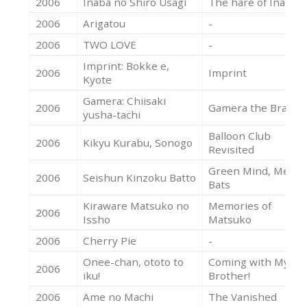
2006
Inaba no Shiro Usagi
The hare of Inaba
2006
Arigatou
-
2006
TWO LOVE
-
Imprint: Bokke e,
2006
Imprint
Kyote
Gamera: Chiisaki
2006
Gamera the Brave
yusha-tachi
Balloon Club
2006
Kikyu Kurabu, Sonogo
Revisited
Green Mind, Metal
2006
Seishun Kinzoku Batto
Bats
Kiraware Matsuko no
Memories of
2006
Issho
Matsuko
2006
Cherry Pie
-
Onee-chan, ototo to
Coming with My
2006
iku!
Brother!
2006
Ame no Machi
The Vanished