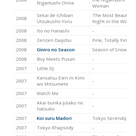
Nigamushi Onna
Woman
Sekai de Ichiban
The Most Beautiful
2008
Utsukushii Yoru
Night in the World
2008
Ito no Hanashi
-
2008
Zenzen Daijobu
Fine, Totally Fine
2008
Giniro no Season
Season of Snow
2008
Boy Meets Pusan
-
2007
Little DJ
-
Kansatsu Eien ni Kimi
2007
-
wo Mitsumete
2007
Watch Me
-
Akai bunka jutaku no
2007
-
hatsuko
2007
Koi suru Madori
Tokyo Serendipity
2007
Tokyo Rhapsody
-