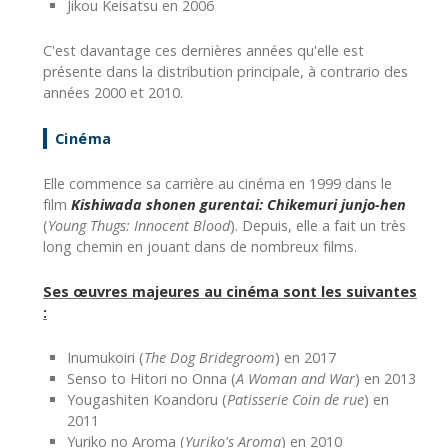
Jikou Keisatsu en 2006
C'est davantage ces dernières années qu'elle est
présente dans la distribution principale, à contrario des
années 2000 et 2010.
Cinéma
Elle commence sa carrière au cinéma en 1999 dans le
film
Kishiwada shonen gurentai: Chikemuri junjo-hen
(
Young Thugs: Innocent Blood
). Depuis, elle a fait un très
long chemin en jouant dans de nombreux films.
Ses œuvres majeures au cinéma sont les suivantes
:
Inumukoiri (
The Dog Bridegroom
) en 2017
Senso to Hitori no Onna (
A Woman and War
) en 2013
Yougashiten Koandoru (
Patisserie Coin de rue
) en
2011
Yuriko no Aroma (
Yuriko's Aroma
) en 2010