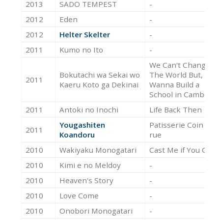
2013
SADO TEMPEST
-
2012
Eden
-
2012
Helter Skelter
-
2011
Kumo no Ito
-
We Can't Change
Bokutachi wa Sekai wo
The World But, We
2011
Kaeru Koto ga Dekinai
Wanna Build a
School in Cambodia
2011
Antoki no Inochi
Life Back Then
Yougashiten
Patisserie Coin de
2011
Koandoru
rue
2010
Wakiyaku Monogatari
Cast Me if You Can
2010
Kimi e no Meldoy
-
2010
Heaven's Story
-
2010
Love Come
-
2010
Onobori Monogatari
-