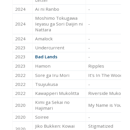
2024
Ai ni Ranbo
-
Moshimo Tokugawa
2024
Ieyasu ga Sori Daijin ni
-
Nattara
2024
Amalock
-
2023
Undercurrent
-
2023
Bad Lands
-
2023
Hamon
Ripples
2022
Sore ga Iru Mori
It's In The Woods
2022
Tsuyukusa
-
2022
Kawapperi Mukolitta
Riverside Mukolitta
Kimi ga Sekai no
2020
My Name is Yours
Hajimari
2020
Soiree
-
Jiko Bukken: Kowai
Stigmatized
2020