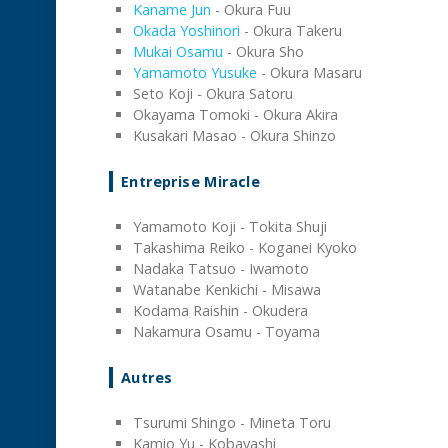
Kaname Jun
- Okura Fuu
Okada Yoshinori
- Okura Takeru
Mukai Osamu
- Okura Sho
Yamamoto Yusuke
- Okura Masaru
Seto Koji - Okura Satoru
Okayama Tomoki - Okura Akira
Kusakari Masao - Okura Shinzo
Entreprise Miracle
Yamamoto Koji - Tokita Shuji
Takashima Reiko - Koganei Kyoko
Nadaka Tatsuo - Iwamoto
Watanabe Kenkichi - Misawa
Kodama Raishin - Okudera
Nakamura Osamu - Toyama
Autres
Tsurumi Shingo - Mineta Toru
Kamio Yu - Kobayashi