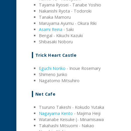
Tayama Ryosei - Tanabe Yoshio
Nakanishi Ryota - Todoroki
Tanaka Mamoru
Maruyama Ayumu - Okura Riki
Asami Reina
- Saki
Bengal - Kikuchi Kazuki
Shibasaki Noboru
Trick Heart Castle
Eguchi Noriko
- Inoue Rosemary
Shimeno Junko
Nagatomo Mitsuhiro
Net Cafe
Tsuruno Takeshi - Kokudo Yutaka
Nagayama Kento
- Majima Heiji
Watanabe Keisuke (- Minamisawa
Takahashi Mitsuomi - Nakao