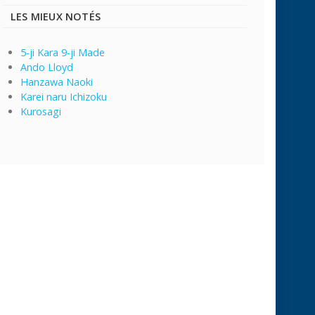
LES MIEUX NOTÉS
5-ji Kara 9-ji Made
Ando Lloyd
Hanzawa Naoki
Karei naru Ichizoku
Kurosagi