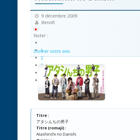
9 décembre 2009
Benoît
Noter :
1
Donner votre avis
2
3
4
5
Titre :
アタシんちの男子
Titre (romaji) :
Atashinchi no Danshi