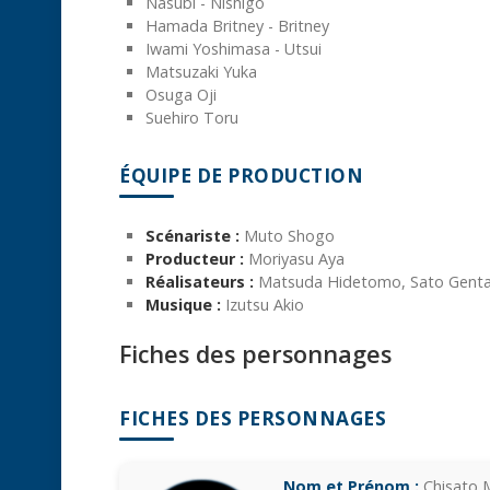
Nasubi - Nishigo
Hamada Britney - Britney
Iwami Yoshimasa - Utsui
Matsuzaki Yuka
Osuga Oji
Suehiro Toru
ÉQUIPE DE PRODUCTION
Scénariste :
Muto Shogo
Producteur :
Moriyasu Aya
Réalisateurs :
Matsuda Hidetomo, Sato Genta,
Musique :
Izutsu Akio
Fiches des personnages
FICHES DES PERSONNAGES
Nom et Prénom :
Chisato 