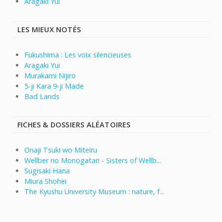
Aragaki Yui
LES MIEUX NOTÉS
Fukushima : Les voix silencieuses
Aragaki Yui
Murakami Nijiro
5-ji Kara 9-ji Made
Bad Lands
FICHES & DOSSIERS ALÉATOIRES
Onaji Tsuki wo Miteiru
Wellber no Monogatari - Sisters of Wellb...
Sugisaki Hana
Miura Shohei
The Kyushu University Museum : nature, f...