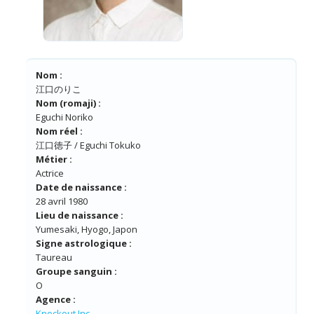
Nom :
江口のりこ
Nom (romaji) :
Eguchi Noriko
Nom réel :
江口徳子 / Eguchi Tokuko
Métier :
Actrice
Date de naissance :
28 avril 1980
Lieu de naissance :
Yumesaki, Hyogo, Japon
Signe astrologique :
Taureau
Groupe sanguin :
O
Agence :
Knockout Inc.