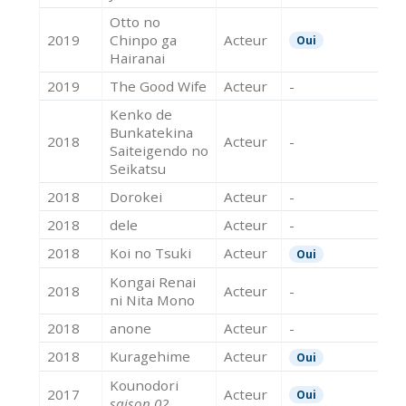
Otto no
2019
Chinpo ga
Acteur
Oui
Hairanai
2019
The Good Wife
Acteur
-
Kenko de
Bunkatekina
2018
Acteur
-
Saiteigendo no
Seikatsu
2018
Dorokei
Acteur
-
2018
dele
Acteur
-
2018
Koi no Tsuki
Acteur
Oui
Kongai Renai
2018
Acteur
-
ni Nita Mono
2018
anone
Acteur
-
2018
Kuragehime
Acteur
Oui
Kounodori
2017
Acteur
Oui
saison 02