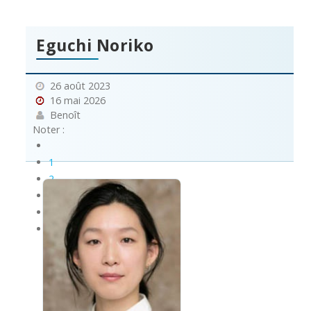
Eguchi Noriko
26 août 2023
16 mai 2026
Benoît
Noter :
1
2
3
4
5