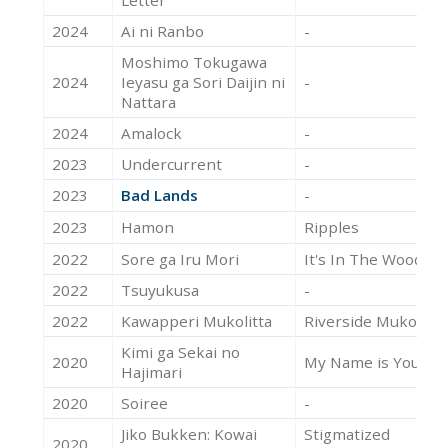
2024
Ai ni Ranbo
-
Moshimo Tokugawa
2024
Ieyasu ga Sori Daijin ni
-
Nattara
2024
Amalock
-
2023
Undercurrent
-
2023
Bad Lands
-
2023
Hamon
Ripples
2022
Sore ga Iru Mori
It's In The Woods
2022
Tsuyukusa
-
2022
Kawapperi Mukolitta
Riverside Mukolitta
Kimi ga Sekai no
2020
My Name is Yours
Hajimari
2020
Soiree
-
Jiko Bukken: Kowai
Stigmatized
2020