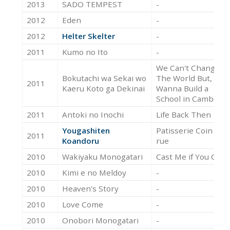
2013
SADO TEMPEST
-
2012
Eden
-
2012
Helter Skelter
-
2011
Kumo no Ito
-
We Can't Change
Bokutachi wa Sekai wo
The World But, We
2011
Kaeru Koto ga Dekinai
Wanna Build a
School in Cambodia
2011
Antoki no Inochi
Life Back Then
Yougashiten
Patisserie Coin de
2011
Koandoru
rue
2010
Wakiyaku Monogatari
Cast Me if You Can
2010
Kimi e no Meldoy
-
2010
Heaven's Story
-
2010
Love Come
-
2010
Onobori Monogatari
-