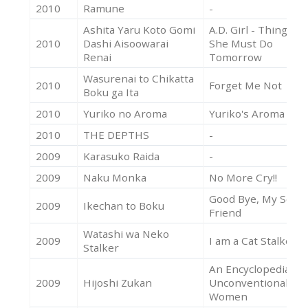
2010
Ramune
-
Ashita Yaru Koto Gomi
A.D. Girl - Things
2010
Dashi Aisoowarai
She Must Do
Renai
Tomorrow
Wasurenai to Chikatta
2010
Forget Me Not
Boku ga Ita
2010
Yuriko no Aroma
Yuriko's Aroma
2010
THE DEPTHS
-
2009
Karasuko Raida
-
2009
Naku Monka
No More Cry!!
Good Bye, My Secre
2009
Ikechan to Boku
Friend
Watashi wa Neko
2009
I am a Cat Stalker
Stalker
An Encyclopedia of
2009
Hijoshi Zukan
Unconventional
Women