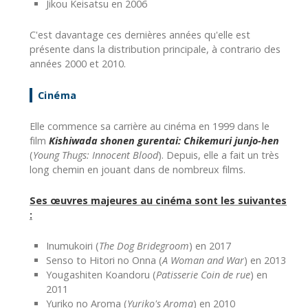
Jikou Keisatsu en 2006
C'est davantage ces dernières années qu'elle est
présente dans la distribution principale, à contrario des
années 2000 et 2010.
Cinéma
Elle commence sa carrière au cinéma en 1999 dans le
film
Kishiwada shonen gurentai: Chikemuri junjo-hen
(
Young Thugs: Innocent Blood
). Depuis, elle a fait un très
long chemin en jouant dans de nombreux films.
Ses œuvres majeures au cinéma sont les suivantes
:
Inumukoiri (
The Dog Bridegroom
) en 2017
Senso to Hitori no Onna (
A Woman and War
) en 2013
Yougashiten Koandoru (
Patisserie Coin de rue
) en
2011
Yuriko no Aroma (
Yuriko's Aroma
) en 2010