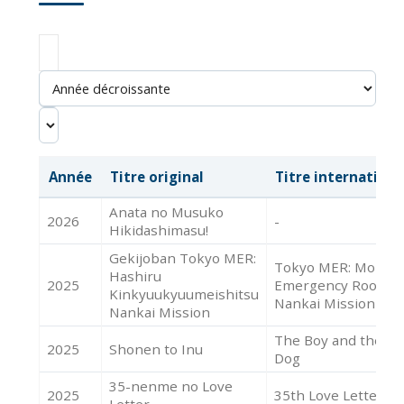
Année
Titre original
Titre internationa
Anata no Musuko
2026
-
Hikidashimasu!
Gekijoban Tokyo MER:
Tokyo MER: Mobile
Hashiru
2025
Emergency Room
Kinkyuukyuumeishitsu
Nankai Mission
Nankai Mission
The Boy and the
2025
Shonen to Inu
Dog
35-nenme no Love
2025
35th Love Letter
Letter