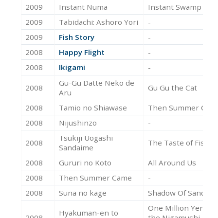
2009
Instant Numa
Instant Swamp
2009
Tabidachi: Ashoro Yori
-
2009
Fish Story
-
2008
Happy Flight
-
2008
Ikigami
-
Gu-Gu Datte Neko de
2008
Gu Gu the Cat
Aru
2008
Tamio no Shiawase
Then Summer Cam
2008
Nijushinzo
-
Tsukiji Uogashi
2008
The Taste of Fish
Sandaime
2008
Gururi no Koto
All Around Us
2008
Then Summer Came
-
2008
Suna no kage
Shadow Of Sand
One Million Yen an
Hyakuman-en to
2008
the Nigamushi