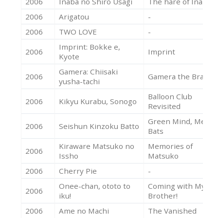
2006
Inaba no Shiro Usagi
The hare of Inaba
2006
Arigatou
-
2006
TWO LOVE
-
Imprint: Bokke e,
2006
Imprint
Kyote
Gamera: Chiisaki
2006
Gamera the Brave
yusha-tachi
Balloon Club
2006
Kikyu Kurabu, Sonogo
Revisited
Green Mind, Metal
2006
Seishun Kinzoku Batto
Bats
Kiraware Matsuko no
Memories of
2006
Issho
Matsuko
2006
Cherry Pie
-
Onee-chan, ototo to
Coming with My
2006
iku!
Brother!
2006
Ame no Machi
The Vanished