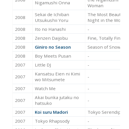
Nigamushi Onna
Woman
Sekai de Ichiban
The Most Beautiful
2008
Utsukushii Yoru
Night in the World
2008
Ito no Hanashi
-
2008
Zenzen Daijobu
Fine, Totally Fine
2008
Giniro no Season
Season of Snow
2008
Boy Meets Pusan
-
2007
Little DJ
-
Kansatsu Eien ni Kimi
2007
-
wo Mitsumete
2007
Watch Me
-
Akai bunka jutaku no
2007
-
hatsuko
2007
Koi suru Madori
Tokyo Serendipity
2007
Tokyo Rhapsody
-