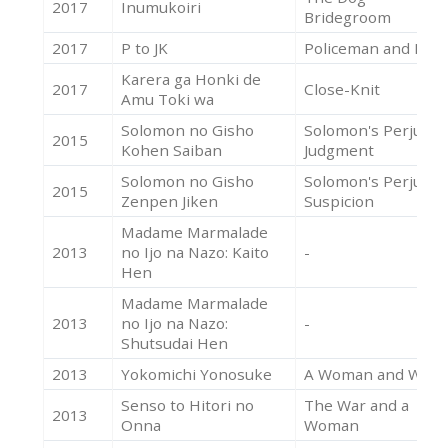
2017
Inumukoiri
Bridegroom
2017
P to JK
Policeman and Me
Karera ga Honki de
2017
Close-Knit
Amu Toki wa
Solomon no Gisho
Solomon's Perjury 2
2015
Kohen Saiban
Judgment
Solomon no Gisho
Solomon's Perjury 1
2015
Zenpen Jiken
Suspicion
Madame Marmalade
2013
no Ijo na Nazo: Kaito
-
Hen
Madame Marmalade
2013
no Ijo na Nazo:
-
Shutsudai Hen
2013
Yokomichi Yonosuke
A Woman and War
Senso to Hitori no
The War and a
2013
Onna
Woman