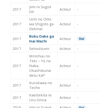
Jimi ni Sugoi!
2017
Acteur
-
DX
Uchi no Otto
2017
wa Shigoto ga
Acteur
-
Dekinai
Boku Dake ga
2017
Acteur
Oui
Inai Machi
2017
Setoutsumi
Acteur
-
Minshuu no
Teki ~ Yo no
2017
Naka,
Acteur
-
Okashikunai
desu ka!?
Kurokawa no
2017
Acteur
-
Techo
Kaettekita Ie
2017
Acteur
-
Uru Onna
2016
Jimi ni Sugoi!
Acteur
Oui