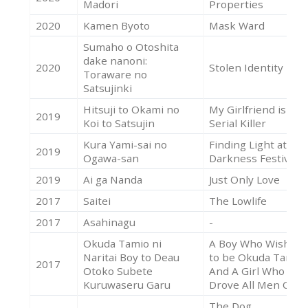
Madori
Properties
2020
Kamen Byoto
Mask Ward
Sumaho o Otoshita
dake nanoni:
2020
Stolen Identity 2
Toraware no
Satsujinki
Hitsuji to Okami no
My Girlfriend is a
2019
Koi to Satsujin
Serial Killer
Kura Yami-sai no
Finding Light at the
2019
Ogawa-san
Darkness Festival
2019
Ai ga Nanda
Just Only Love
2017
Saitei
The Lowlife
2017
Asahinagu
-
Okuda Tamio ni
A Boy Who Wished
Naritai Boy to Deau
to be Okuda Tamio
2017
Otoko Subete
And A Girl Who
Kuruwaseru Garu
Drove All Men Craz
The Dog