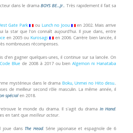
'acteur dans le drama
BOYS BE…Jr.
. Très rapidement il fait sa
est Gate Park
ou
Lunch no Joou
en 2002. Mais arrive
i la star que l'on connaît aujourd'hui. Il joue dans, entre
uce
en 2005 ou
Kurosagi
en 2006. Carrère bien lancée, il
e très nombreuses récompenses.
s d'en gagner quelques-unes, il continue sur sa lancée. On
Code Blue
de 2008 à 2017 ou bien
Algernon ni Hanataba
 homme mystérieux dans le drama
Boku, Unmei no Hito desu.
.
ses de meilleur second rôle masculin. La même année, il
on spécial
en 2018.
 retrouve le monde du drama. Il s'agit du drama
In Hand
.
ses en tant que
meilleur acteur
.
 Il joue dans
The Head
. Série japonaise et espagnole de 6