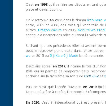
C'est
en 1998
qu'il va faire ses débuts en tant qu
place et devient connu.
On le retrouve
en 2000
dans le drama
Ikebukuro W
entre, 2005 et 2006, des rôles qui vont faire de lu
autres,
Dragon Zakura
en 2005,
Nobuta wo Prod
continue à incarner des rôles qui vont lui valoir d
Sachant que ses précédents rôles lui avaient permi
peut le retrouver par la suite dans, entre autres,
wo
en 2015 ou
5-ji Kara 9-ji Made
la même année.
Deux ans après,
en 2017
, il incarne le rôle d'un
Rôle qui lui permet de remporter deux récompen
enchaîne sur la troisième saison 3 de
Code Blue
et
s
Puis ce n'est que l'année suivante,
en 2019
qu'il
Drama où grâce à ce rôle, il remporte 3 récompen
En 2020
, c'est à l'international qu'il est présent.