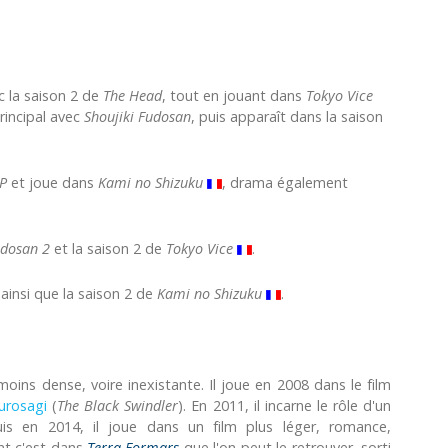
ec la saison 2 de
The Head
, tout en jouant dans
Tokyo Vice
rincipal avec
Shoujiki Fudosan
, puis apparaît dans la saison
SP
et joue dans
Kami no Shizuku
, drama également
udosan 2
et la saison 2 de
Tokyo Vice
.
ainsi que la saison 2 de
Kami no Shizuku
.
oins dense, voire inexistante. Il joue en 2008 dans le film
Kurosagi
(
The Black Swindler
). En 2011, il incarne le rôle d'un
uis en 2014, il joue dans un film plus léger, romance,
nt c'est dans
Terra Formars
que l'on peut le retrouver, sorti