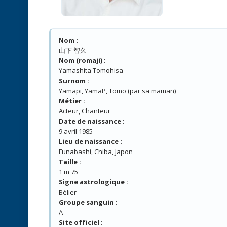
Nom :
山下 智久
Nom (romaji) :
Yamashita Tomohisa
Surnom :
Yamapi, YamaP, Tomo (par sa maman)
Métier :
Acteur, Chanteur
Date de naissance :
9 avril 1985
Lieu de naissance :
Funabashi, Chiba, Japon
Taille :
1 m 75
Signe astrologique :
Bélier
Groupe sanguin :
A
Site officiel :