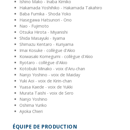
Ishino Mako - Inaba Kimiko
Hakamada Yoshihiko - Hakamada Takahiro
Baba Fumika - Shoda Yoko
Hasegawa Hatsunori - Ono
Nao - Fujimoto
Otsuka Hirota - Miyanishi
Shida Masayuki - Iiyama
Shimazu Kentaro - Kuriyama
Imai Kosuke - collègue d'Akio
Koiwasaki Komegumi - collègue d'Akio
Ryotaro - collègue d'Akio
Kotobuki Minako - voix d'Aru-chan
Nanjo Yoshino - voix de Maiday
Yuki Aoi - voix de Kirin-chan
Yuasa Kaede - voix de Yukki
Murata Taishi - voix de Sero
Nanjo Yoshino
Oshima Yuriko
Ajioka Chieri
ÉQUIPE DE PRODUCTION