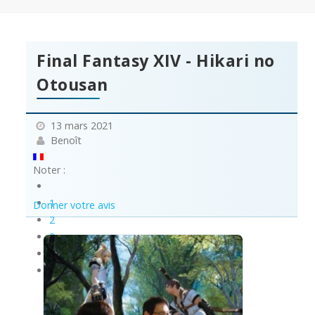
Final Fantasy XIV - Hikari no
Otousan
13 mars 2021
Benoît
Noter :
1
Donner votre avis
2
3
4
5