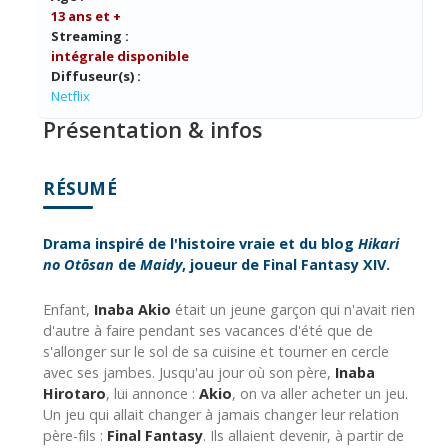
13 ans et +
Streaming :
intégrale disponible
Diffuseur(s) :
Netflix
Présentation & infos
RÉSUMÉ
Drama inspiré de l'histoire vraie et du blog
Hikari
no Otōsan
de
Maidy
, joueur de Final Fantasy XIV.
Enfant,
Inaba Akio
était un jeune garçon qui n'avait rien
d'autre à faire pendant ses vacances d'été que de
s'allonger sur le sol de sa cuisine et tourner en cercle
avec ses jambes. Jusqu'au jour où son père,
Inaba
Hirotaro
, lui annonce :
Akio
, on va aller acheter un jeu.
Un jeu qui allait changer à jamais changer leur relation
père-fils :
Final Fantasy
. Ils allaient devenir, à partir de