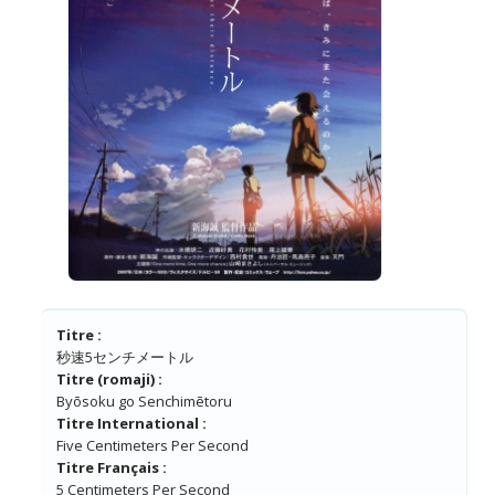
Titre :
秒速5センチメートル
Titre (romaji) :
Byōsoku go Senchimētoru
Titre International :
Five Centimeters Per Second
Titre Français :
5 Centimeters Per Second