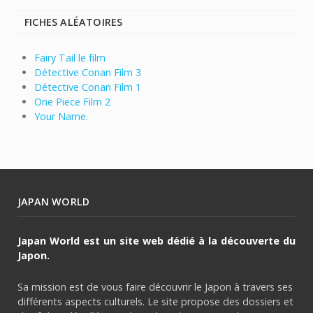
FICHES ALÉATOIRES
Fairy Tail le film
Détective Conan Film 3
Détective Conan Film 1
One Piece Film 2
Your Name.
JAPAN WORLD
Japan World est un site web dédié à la découverte du
Japon.
Sa mission est de vous faire découvrir le Japon à travers ses
différents aspects culturels. Le site propose des dossiers et