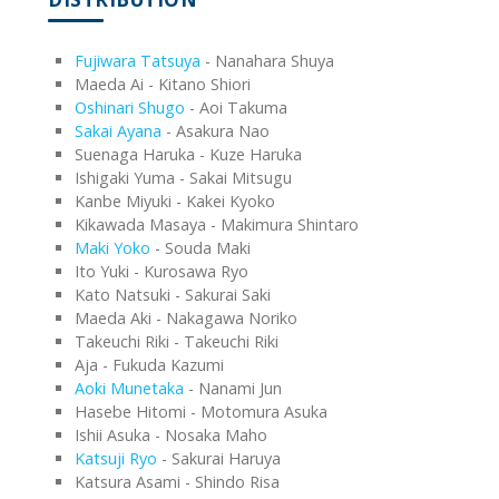
Fujiwara Tatsuya
- Nanahara Shuya
Maeda Ai - Kitano Shiori
Oshinari Shugo
- Aoi Takuma
Sakai Ayana
- Asakura Nao
Suenaga Haruka - Kuze Haruka
Ishigaki Yuma - Sakai Mitsugu
Kanbe Miyuki - Kakei Kyoko
Kikawada Masaya - Makimura Shintaro
Maki Yoko
- Souda Maki
Ito Yuki - Kurosawa Ryo
Kato Natsuki - Sakurai Saki
Maeda Aki - Nakagawa Noriko
Takeuchi Riki - Takeuchi Riki
Aja - Fukuda Kazumi
Aoki Munetaka
- Nanami Jun
Hasebe Hitomi - Motomura Asuka
Ishii Asuka - Nosaka Maho
Katsuji Ryo
- Sakurai Haruya
Katsura Asami - Shindo Risa